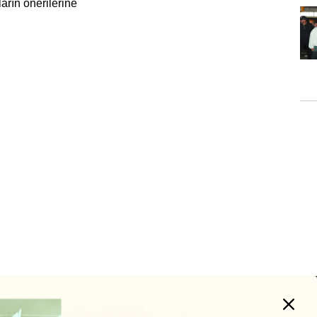
ların önerilerine
Turkuvaz Haberleşme ve Yayıncılık A.Ş. tarafından
https://vogue.com.tr/
internet sitesi üzerinden sunulan
ürün ve hizmetlere ilişkin reklam, tanıtım, pazarlama ve
kutlama/ temenni amaçlı her türlü e-bülten/ ticari
elektronik ileti gönderiminin e-posta yoluyla tarafıma
yapılmasına onay ve bu kapsamda/ amaçla ad/ soyad
ve e-posta adresi verilerimin işlenmesine açık rıza
veriyorum.
KAYDET
KAPAT