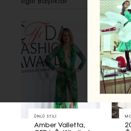
İlgili Başlıklar
ÜNLÜ STILI
MO
Amber Valletta,
2