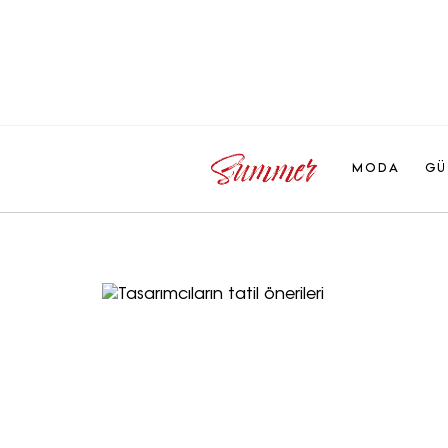
MODA
GÜ