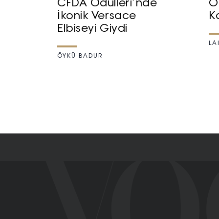
CFDA Ödülleri’nde
Öd
İkonik Versace
K
Elbiseyi Giydi
LA
ÖYKÜ BADUR