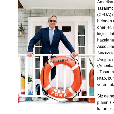
Amerika
Tasarımcı
(CFDA) ü
birinden 
öneriler, 
kişisel fo
hazırlan
Assoulin
American F
Designers
(Amerika
- Tasarım
kitap, bu
veren rot
Siz de h
planınız
kararsızs