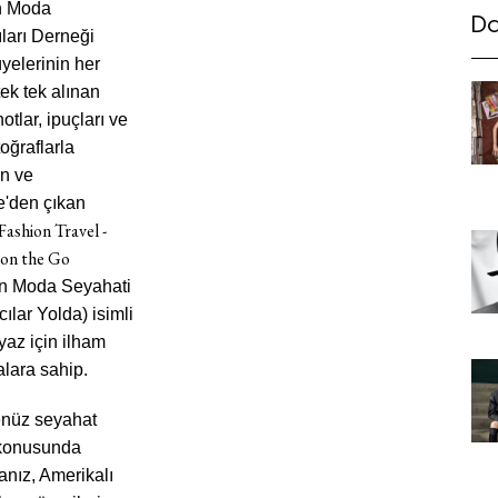
n Moda
Da
ları Derneği
yelerinin her
tek tek alınan
notlar, ipuçları ve
toğraflarla
an ve
e'den çıkan
ashion Travel -
 on the Go
n Moda Seyahati
cılar Yolda) isimli
 yaz için ilham
Haftalık E-Bülten
alara sahip.
Moda dünyasında neler oluyor? Yeni fikirler, öne çıkan
enüz seyahat
koleksiyonlar, en vogue trendler, ünlülerden güzelllik sırları
 konusunda
ve en popüler partilerden haberdar olmak için haftalık e-
anız, Amerikalı
bültenimize kaydolun.