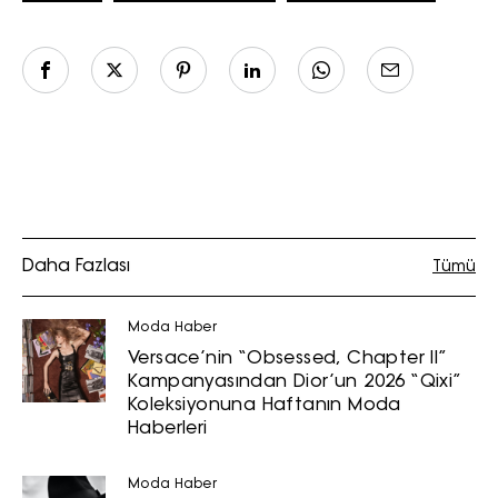
Turkuvaz Haberleşme ve Yayıncılık
A.Ş. tarafından
https://vogue.com.tr/
internet sitesi
üzerinden sunulan ürün ve
hizmetlere ilişkin reklam, tanıtım,
pazarlama ve kutlama/ temenni
amaçlı her türlü e-bülten/ ticari
Daha Fazlası
Tümü
elektronik ileti gönderiminin e-posta
yoluyla tarafıma yapılmasına onay
ve bu kapsamda/ amaçla ad/
Moda Haber
soyad ve e-posta adresi verilerimin
Versace’nin “Obsessed, Chapter II”
işlenmesine açık rıza veriyorum.
Kampanyasından Dior’un 2026 “Qixi”
Koleksiyonuna Haftanın Moda
Haberleri
KAYDET
KAPAT
Moda Haber