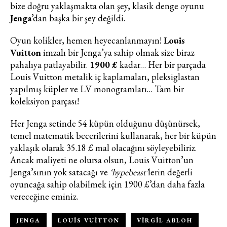
bize doğru yaklaşmakta olan şey, klasik denge oyunu
Jenga
’dan başka bir şey değildi.
Oyun kolikler, hemen heyecanlanmayın!
Louis
Vuitton
imzalı bir Jenga’ya sahip olmak size biraz
pahalıya patlayabilir.
1900 £
kadar… Her bir parçada
Louis Vuitton metalik iç kaplamaları, pleksiglastan
Haftalık E-Bülten
yapılmış küpler ve LV monogramları… Tam bir
koleksiyon parçası!
Moda dünyasında neler oluyor? Yeni
fikirler, öne çıkan koleksiyonlar, en
Her Jenga setinde 54 küpün olduğunu düşünürsek,
vogue trendler, ünlülerden güzelllik
temel matematik becerilerini kullanarak, her bir küpün
sırları ve en popüler partilerden
yaklaşık olarak 35.18 £ mal olacağını söyleyebiliriz.
haberdar olmak için haftalık e-
Ancak maliyeti ne olursa olsun, Louis Vuitton’un
bültenimize kaydolun.
Jenga’sının yok satacağı ve
‘hypebeast’
lerin değerli
oyuncağa sahip olabilmek için 1900 £’dan daha fazla
vereceğine eminiz.
JENGA
LOUIS VUITTON
VIRGIL ABLOH