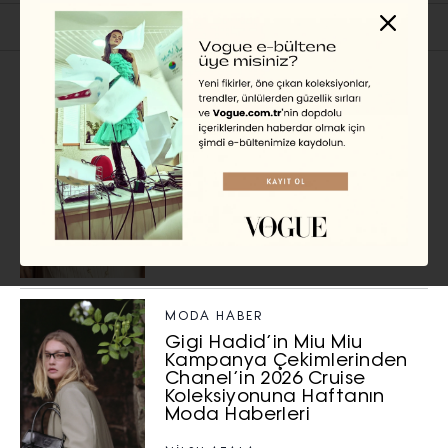
İlgili Başlıklar
MÜCEVHER
Yüksek Mücevher
Tasarımında Yeni Bir İfade
Alanı
MODA HABER
Gigi Hadid’in Miu Miu
Kampanya Çekimlerinden
Chanel’in 2026 Cruise
Koleksiyonuna Haftanın
Moda Haberleri