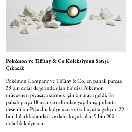
hizmetlere ilişkin reklam, tanıtım,
pazarlama ve kutlama/ temenni
amaçlı her türlü e-bülten/ ticari
elektronik ileti gönderiminin e-posta
yoluyla tarafıma yapılmasına onay
ve bu kapsamda/ amaçla ad/
soyad ve e-posta adresi verilerimin
işlenmesine açık rıza veriyorum.
Pokémon ve Tiffany & Co Koleksiyonu Satışa
Çıkacak
KAYDET
KAPAT
Pokémon Company ve Tiffany & Co, en pahalı parçası
29 bin dolar değerinde olan bir dizi Pokémon
mücevheri piyasaya sürmek için bir araya geldi. En
pahalı parça 18 ayar sarı altından yapılmış, pırlanta
desenli bir Pikachu kolye ucu ve iki boyutta geliyor: 29
bin dolarlık standart ve daha küçük olan 9 bin 900
dolarlık kolye ucu.