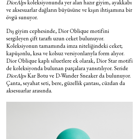
Haftalık E-Bülten
DiorAlps
koleksiyonunda yer alan hazır giyim, ayakkabı
ve aksesuarlar dağların büyüsüne ve kışın ihtişamına bir
Moda dünyasında neler oluyor? Yeni
övgü sunuyor.
fikirler, öne çıkan koleksiyonlar, en
vogue trendler, ünlülerden güzelllik
Dış giyim cephesinde, Dior Oblique motifini
sırları ve en popüler partilerden
sergileyen çift taraflı uzun ceket bulunuyor.
haberdar olmak için haftalık e-
Koleksiyonun tamamında imza niteliğindeki ceket;
bültenimize kaydolun.
kapüşonlu, kısa ve kolsuz versiyonlarıyla form alıyor.
Dior Oblique kaplı siluetlere ek olarak, Dior Star motifi
de koleksiyonda bulunan parçalara yansıtılıyor. Seride
DiorAlps
Kar Botu ve D-Wander Sneaker da bulunuyor.
Çanta, seyahat seti, bere, güzellik çantası, cüzdan da
aksesuarlar arasında.
Turkuvaz Haberleşme ve Yayıncılık
A.Ş. tarafından
https://vogue.com.tr/
internet sitesi
üzerinden sunulan ürün ve