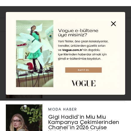
İlgili Başlıklar
MÜCEVHER
Yüksek Mücevher
Tasarımında Yeni Bir İfade
Alanı
MODA HABER
Gigi Hadid’in Miu Miu
Kampanya Çekimlerinden
Chanel’in 2026 Cruise