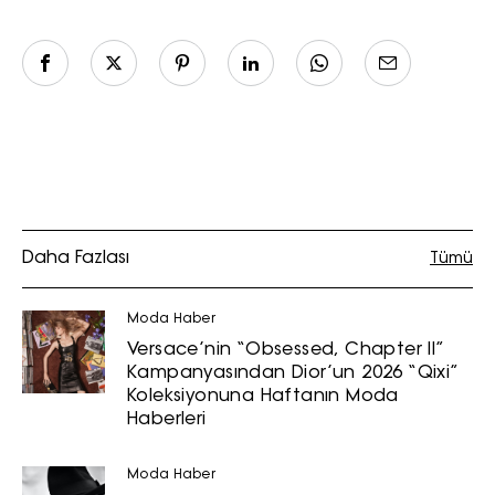
Haftalık E-Bülten
Moda dünyasında neler oluyor? Yeni
fikirler, öne çıkan koleksiyonlar, en
Daha Fazlası
Tümü
vogue trendler, ünlülerden güzelllik
sırları ve en popüler partilerden
haberdar olmak için haftalık e-
Moda Haber
bültenimize kaydolun.
Versace’nin “Obsessed, Chapter II”
Kampanyasından Dior’un 2026 “Qixi”
Koleksiyonuna Haftanın Moda
Haberleri
Moda Haber