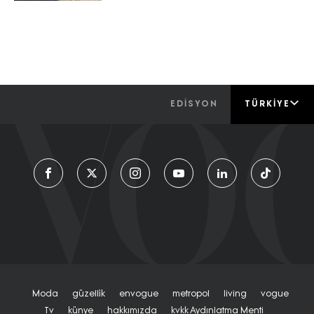
EDİSYON
TÜRKIYE
Moda
Güzelli̇k
Envogue
Metropol
Living
Vogue
Tv
Künye
Hakkımızda
Kvkk Aydınlatma Menti