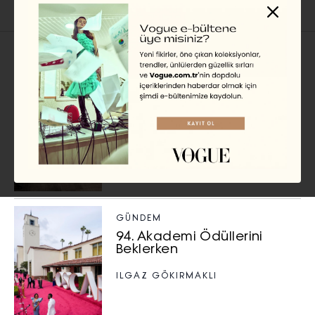
İlgili Başlıklar
METROPOL
2022 Critics' Choice
Ödülleri: Tüm Kazananlar
DILRUBA KARAKÖSE
GÜNDEM
94. Akademi Ödüllerini
Beklerken
ILGAZ GÖKIRMAKLI