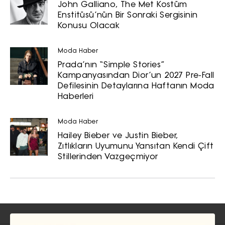
John Galliano, The Met Kostüm
Enstitüsü’nün Bir Sonraki Sergisinin
Konusu Olacak
Turkuvaz Haberleşme ve Yayıncılık
A.Ş. tarafından
Moda Haber
https://vogue.com.tr/
internet sitesi
Prada’nın “Simple Stories”
üzerinden sunulan ürün ve
Kampanyasından Dior’un 2027 Pre-Fall
hizmetlere ilişkin reklam, tanıtım,
Defilesinin Detaylarına Haftanın Moda
pazarlama ve kutlama/ temenni
Haberleri
amaçlı her türlü e-bülten/ ticari
elektronik ileti gönderiminin e-posta
Moda Haber
yoluyla tarafıma yapılmasına onay
Hailey Bieber ve Justin Bieber,
ve bu kapsamda/ amaçla ad/
Zıtlıkların Uyumunu Yansıtan Kendi Çift
soyad ve e-posta adresi verilerimin
Stillerinden Vazgeçmiyor
işlenmesine açık rıza veriyorum.
KAYDET
KAPAT