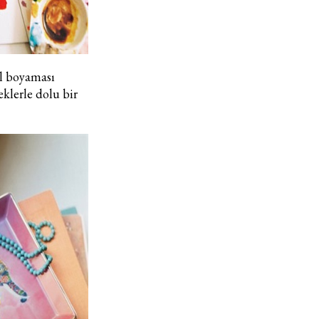
el boyaması
Haftalık E-Bülten
eklerle dolu bir
Moda dünyasında neler oluyor? Yeni fikirler, öne çıkan
koleksiyonlar, en vogue trendler, ünlülerden güzelllik sırları
ve en popüler partilerden haberdar olmak için haftalık e-
bültenimize kaydolun.
Turkuvaz Haberleşme ve Yayıncılık A.Ş. tarafından