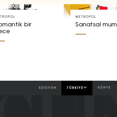
TROPOL
METROPOL
omantik bir
Sanatsal mum
ece
KÜNYE
EDİSYON
TÜRKIYE