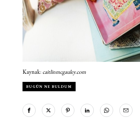
Kaynak:
caitlinmcgauley.com
BUGÜN NE BULDUM