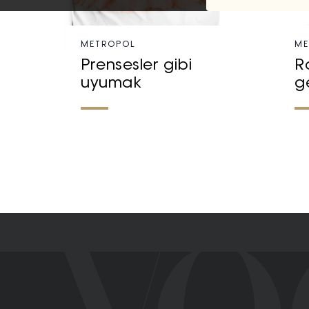
METROPOL
ME
Prensesler gibi
R
uyumak
g