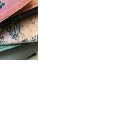
https://vogue.com.tr/
internet sitesi üzerinden sunulan
ürün ve hizmetlere ilişkin reklam, tanıtım, pazarlama ve
kutlama/ temenni amaçlı her türlü e-bülten/ ticari
elektronik ileti gönderiminin e-posta yoluyla tarafıma
yapılmasına onay ve bu kapsamda/ amaçla ad/ soyad
ve e-posta adresi verilerimin işlenmesine açık rıza
veriyorum.
KAYDET
KAPAT