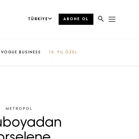
TÜRKIYE
ABONE OL
VOGUE BUSINESS
15. YIL ÖZEL
METROPOL
uboyadan
orselene