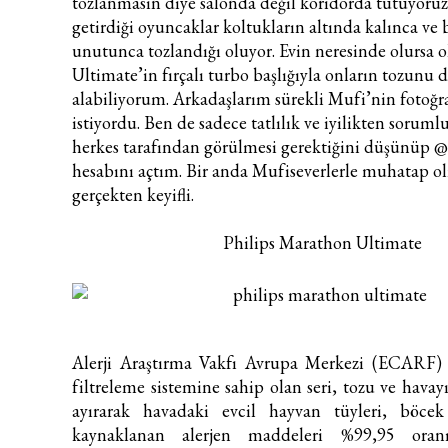
tozlanmasın diye salonda değil koridorda tutuyoru
getirdiği oyuncaklar koltukların altında kalınca ve b
unutunca tozlandığı oluyor. Evin neresinde olursa 
Ultimate’in fırçalı turbo başlığıyla onların tozunu 
alabiliyorum. Arkadaşlarım sürekli Mufi’nin fotoğr
istiyordu. Ben de sadece tatlılık ve iyilikten soruml
herkes tarafından görülmesi gerektiğini düşünüp
@
hesabını açtım. Bir anda Mufiseverlerle muhatap 
gerçekten keyifli.
Philips Marathon Ultimate
Alerji Araştırma Vakfı Avrupa Merkezi (ECARF)
filtreleme sistemine sahip olan seri, tozu ve havayı
ayırarak havadaki evcil hayvan tüyleri, böce
kaynaklanan alerjen maddeleri %99,95 oran