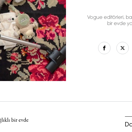
Vogue editörleri, baş
bir evde ya
lıklı bir evde
Da