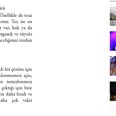
ürü
 Özellikle de toza
oruz. Toz ise en
 var, halı ya da
organik ve tüysüz
önceliğimiz tozdan
lı bir çözüm için
iklenmemesi için,
m temizlenmesi
çektiği için bize
vin daha ferah ve
daha çok vakit