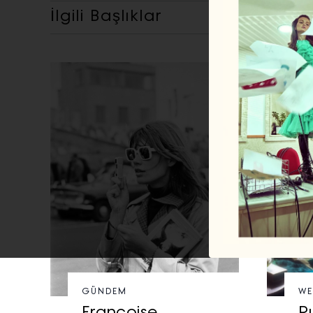
İlgili Başlıklar
GÜNDEM
WE