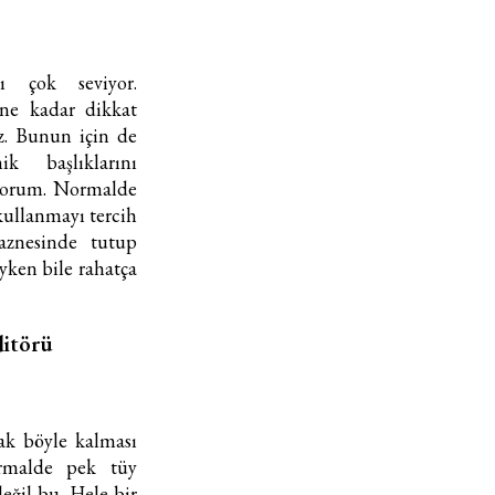
ı çok seviyor.
ne kadar dikkat
az. Bunun için de
 başlıklarını
uyorum. Normalde
kullanmayı tercih
znesinde tutup
yken bile rahatça
ditörü
ak böyle kalması
ormalde pek tüy
eğil bu. Hele bir