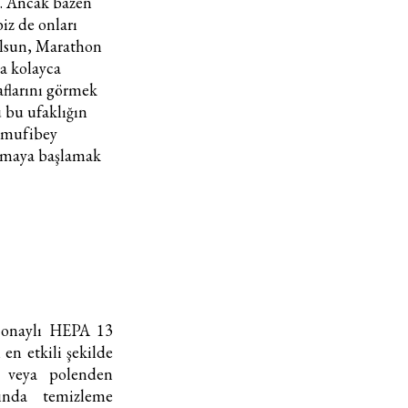
z. Ancak bazen
ürün ve hizmetlere ilişkin reklam, tanıtım, pazarlama ve
iz de onları
kutlama/ temenni amaçlı her türlü e-bülten/ ticari
olsun, Marathon
elektronik ileti gönderiminin e-posta yoluyla tarafıma
da kolayca
yapılmasına onay ve bu kapsamda/ amaçla ad/ soyad
aflarını görmek
ve e-posta adresi verilerimin işlenmesine açık rıza
u bu ufaklığın
veriyorum.
mufibey
olmaya başlamak
KAYDET
KAPAT
 onaylı HEPA 13
 en etkili şekilde
k veya polenden
ında temizleme