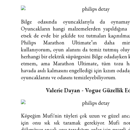
Bilge odasında oyuncaklarıyla da oynamay
Oyuncakların hangi malzemelerden yapıldığına 
etsek de evde bir şekilde toz tutmaları kaçınılm
Philips Marathon Ultimate’ın daha minik
kullanıyorum, oyun alanını da temiz tutmuş ol
herhangi bir elektrik süpürgesini Bilge odadayken 
etmem, ama Marathon Ultimate, tüm tozu ha
havada asılı kalmasını engellediği için kızım odada
oyuncaklarını ve odasını temizleyebiliyorum.
Valerie Dayan - Vogue Güzellik E
Köpeğim Mufi'nin tüyleri çok uzun ve güzel anc
için onu sık sık taramak gerekiyor. Mufi n
dökmüyor ancak onu taradığım anlar için geçerli d