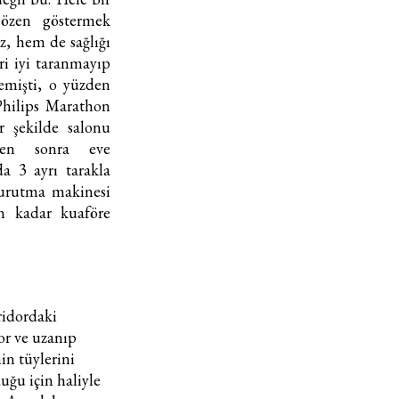
 özen göstermek
z, hem de sağlığı
ri iyi taranmayıp
lemişti, o yüzden
Haftalık E-Bülten
Philips Marathon
r şekilde salonu
Moda dünyasında neler oluyor? Yeni fikirler, öne çıkan
kten sonra eve
koleksiyonlar, en vogue trendler, ünlülerden güzelllik sırları
da 3 ayrı tarakla
ve en popüler partilerden haberdar olmak için haftalık e-
bültenimize kaydolun.
kurutma makinesi
un kadar kuaföre
ridordaki
or ve uzanıp
in tüylerini
Turkuvaz Haberleşme ve Yayıncılık A.Ş. tarafından
uğu için haliyle
https://vogue.com.tr/
internet sitesi üzerinden sunulan