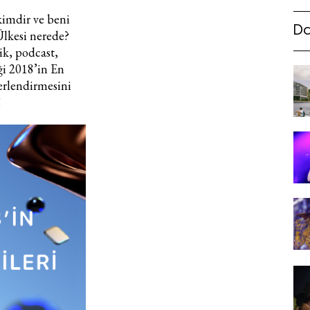
 kimdir ve beni
Da
Ülkesi nerede?
k, podcast,
iği 2018’in En
ğerlendirmesini
!