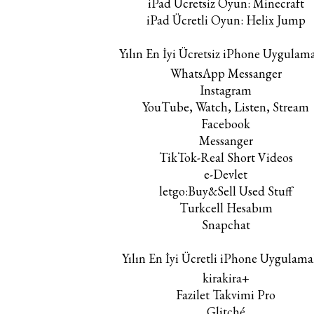
iPad Ücretsiz Oyun: Minecraft
iPad Ücretli Oyun: Helix Jump
Yılın En İyi Ücretsiz iPhone Uygulama
WhatsApp Messanger
Instagram
YouTube, Watch, Listen, Stream
Facebook
Messanger
TikTok-Real Short Videos
e-Devlet
letgo:Buy&Sell Used Stuff
Turkcell Hesabım
Snapchat
Yılın En İyi Ücretli iPhone Uygulama
kirakira+
Fazilet Takvimi Pro
Glitché