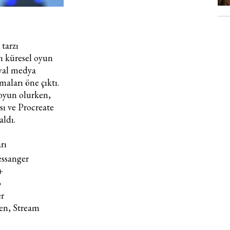
tarzı
ı küresel oyun
yal medya
aları öne çıktı.
 oyun olurken,
sı ve Procreate
aldı.
rı
ssanger
+
p
r
ten, Stream