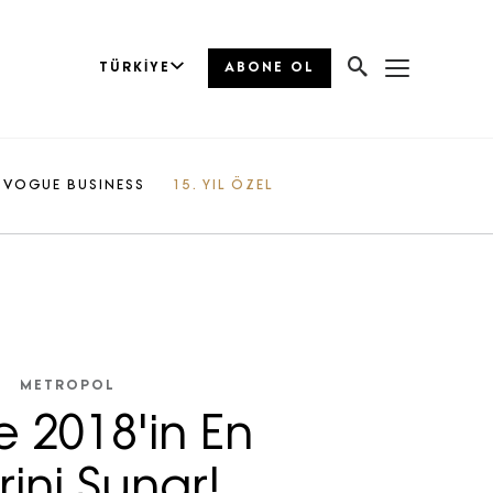
TÜRKIYE
ABONE OL
VOGUE BUSINESS
15. YIL ÖZEL
METROPOL
 2018'in En
erini Sunar!