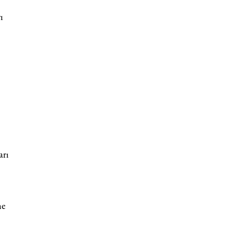
ı
arı
me