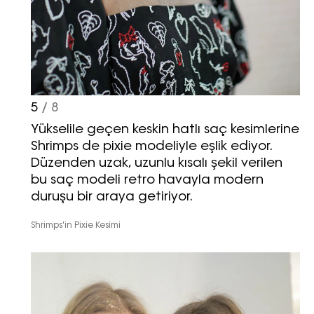
bültenimize kaydolun.
5
/ 8
Yükselile geçen keskin hatlı saç kesimlerine
Shrimps de pixie modeliyle eşlik ediyor.
Turkuvaz Haberleşme ve Yayıncılık
Düzenden uzak, uzunlu kısalı şekil verilen
A.Ş. tarafından
bu saç modeli retro havayla modern
https://vogue.com.tr/
internet sitesi
duruşu bir araya getiriyor.
üzerinden sunulan ürün ve
hizmetlere ilişkin reklam, tanıtım,
Shrimps'in Pixie Kesimi
pazarlama ve kutlama/ temenni
amaçlı her türlü e-bülten/ ticari
elektronik ileti gönderiminin e-posta
yoluyla tarafıma yapılmasına onay
ve bu kapsamda/ amaçla ad/