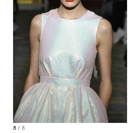
8
/ 8