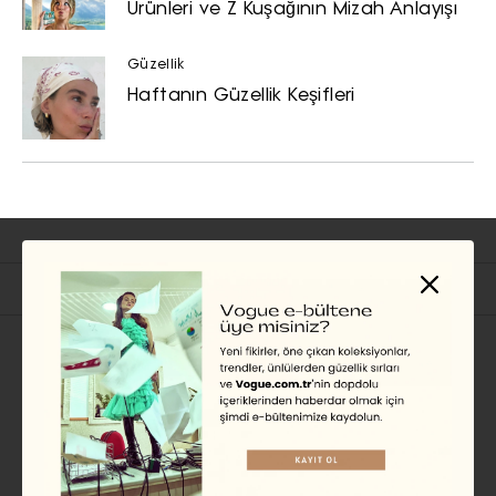
Ürünleri ve Z Kuşağının Mizah Anlayışı
Güzellik
Haftanın Güzellik Keşifleri
İlgili Başlıklar
GÜZELLIK
Kendall Jenner’dan Danielle
Marcan’a Haftanın Güzellik
Instagram’ları
EKİN KURBETÇİ