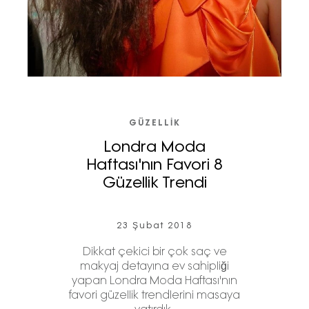
GÜZELLIK
Londra Moda
Haftası'nın Favori 8
Güzellik Trendi
23 Şubat 2018
Dikkat çekici bir çok saç ve
makyaj detayına ev sahipliği
yapan Londra Moda Haftası'nın
favori güzellik trendlerini masaya