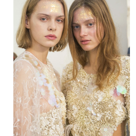
soyad ve e-posta adresi verilerimin
işlenmesine açık rıza veriyorum.
KAYDET
KAPAT