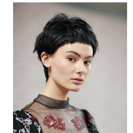
Haftalık E-Bülten
Moda dünyasında neler oluyor? Yeni
fikirler, öne çıkan koleksiyonlar, en
vogue trendler, ünlülerden güzelllik
sırları ve en popüler partilerden
haberdar olmak için haftalık e-