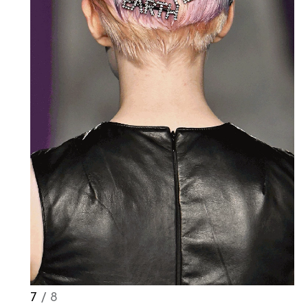
7
/ 8