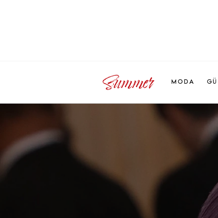
MODA
GÜ