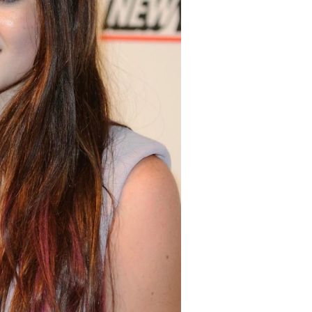
Turkuvaz Haberleşme ve Yayıncılık A.Ş. tarafından
https://vogue.com.tr/
internet sitesi üzerinden sunulan
ürün ve hizmetlere ilişkin reklam, tanıtım, pazarlama ve
kutlama/ temenni amaçlı her türlü e-bülten/ ticari
elektronik ileti gönderiminin e-posta yoluyla tarafıma
yapılmasına onay ve bu kapsamda/ amaçla ad/ soyad
ve e-posta adresi verilerimin işlenmesine açık rıza
veriyorum.
KAYDET
KAPAT