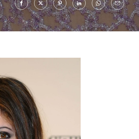
Haftalık E-Bülten
Moda dünyasında neler oluyor? Yeni fikirler, öne çıkan
koleksiyonlar, en vogue trendler, ünlülerden güzelllik sırları
ve en popüler partilerden haberdar olmak için haftalık e-
bültenimize kaydolun.