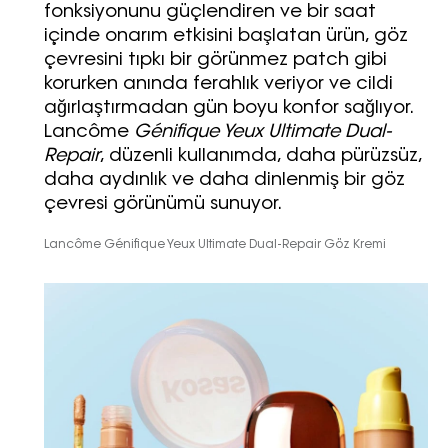
fonksiyonunu güçlendiren ve bir saat
içinde onarım etkisini başlatan ürün, göz
çevresini tıpkı bir görünmez patch gibi
Haftalık E-Bülten
korurken anında ferahlık veriyor ve cildi
ağırlaştırmadan gün boyu konfor sağlıyor.
Moda dünyasında neler oluyor? Yeni
fikirler, öne çıkan koleksiyonlar, en
Lancôme
Génifique Yeux Ultimate Dual-
vogue trendler, ünlülerden güzelllik
Repair
, düzenli kullanımda, daha pürüzsüz,
sırları ve en popüler partilerden
daha aydınlık ve daha dinlenmiş bir göz
haberdar olmak için haftalık e-
çevresi görünümü sunuyor.
bültenimize kaydolun.
Lancôme Génifique Yeux Ultimate Dual-Repair Göz Kremi
Turkuvaz Haberleşme ve Yayıncılık
A.Ş. tarafından