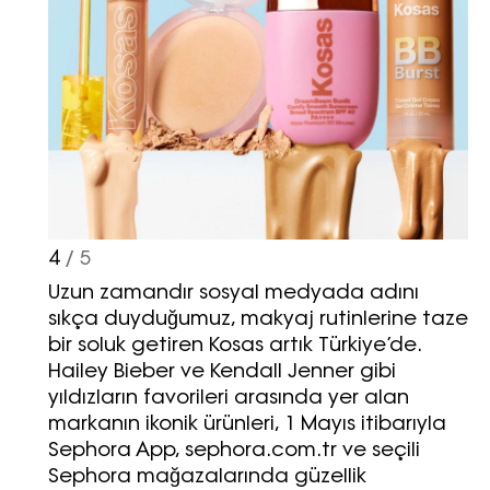
https://vogue.com.tr/
internet sitesi
üzerinden sunulan ürün ve
hizmetlere ilişkin reklam, tanıtım,
pazarlama ve kutlama/ temenni
amaçlı her türlü e-bülten/ ticari
elektronik ileti gönderiminin e-posta
yoluyla tarafıma yapılmasına onay
ve bu kapsamda/ amaçla ad/
soyad ve e-posta adresi verilerimin
4
/ 5
işlenmesine açık rıza veriyorum.
Uzun zamandır sosyal medyada adını
sıkça duyduğumuz, makyaj rutinlerine taze
KAYDET
KAPAT
bir soluk getiren Kosas artık Türkiye’de.
Hailey Bieber ve Kendall Jenner gibi
yıldızların favorileri arasında yer alan
markanın ikonik ürünleri, 1 Mayıs itibarıyla
Sephora App, sephora.com.tr ve seçili
Sephora mağazalarında güzellik