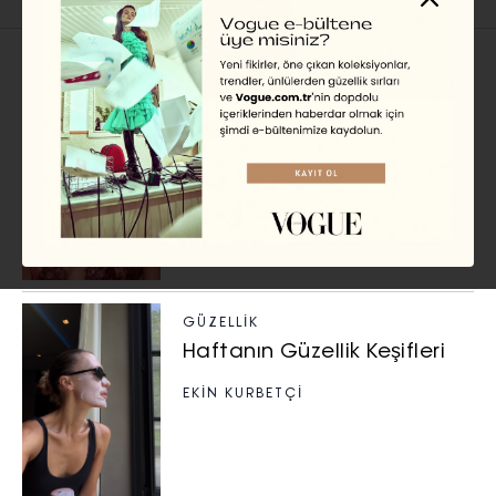
İlgili Başlıklar
GÜZELLIK
2026-27 Sonbahar/ Kış
Güzellik Trendleri
EKİN KURBETÇİ
GÜZELLIK
Haftanın Güzellik Keşifleri
EKİN KURBETÇİ