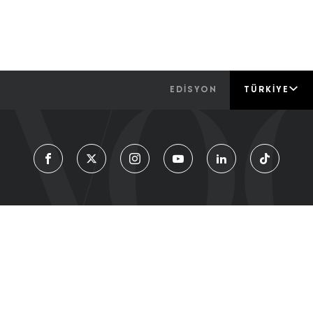
EDİSYON
TÜRKIYE
Moda
Güzelli̇k
Envogue
Metropol
Living
Vogue
Tv
Künye
Hakkımızda
Kvkk Aydınlatma Menti