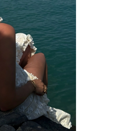
Turkuvaz Haberleşme ve Yayıncılık A.Ş. tarafından
https://vogue.com.tr/
internet sitesi üzerinden sunulan
ürün ve hizmetlere ilişkin reklam, tanıtım, pazarlama ve
kutlama/ temenni amaçlı her türlü e-bülten/ ticari
elektronik ileti gönderiminin e-posta yoluyla tarafıma
yapılmasına onay ve bu kapsamda/ amaçla ad/ soyad
ve e-posta adresi verilerimin işlenmesine açık rıza
veriyorum.
KAYDET
KAPAT