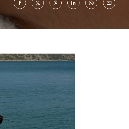
Haftalık E-Bülten
Moda dünyasında neler oluyor? Yeni fikirler, öne çıkan
koleksiyonlar, en vogue trendler, ünlülerden güzelllik sırları
ve en popüler partilerden haberdar olmak için haftalık e-
bültenimize kaydolun.