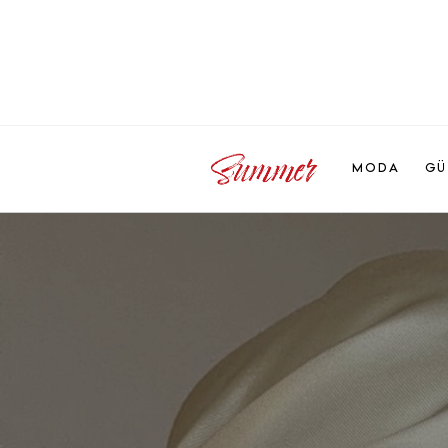
MODA
GÜ