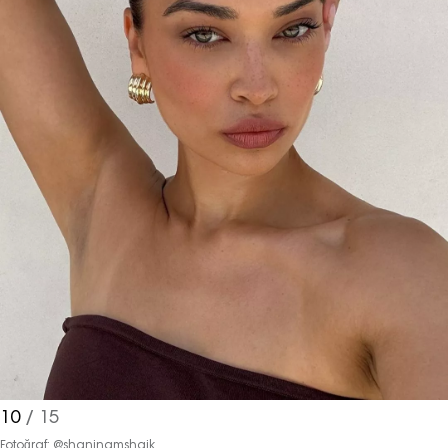
pazarlama ve kutlama/ temenni
amaçlı her türlü e-bülten/ ticari
elektronik ileti gönderiminin e-posta
yoluyla tarafıma yapılmasına onay
ve bu kapsamda/ amaçla ad/
soyad ve e-posta adresi verilerimin
işlenmesine açık rıza veriyorum.
KAYDET
KAPAT
10
/ 15
Fotoğraf: @shaninamshaik