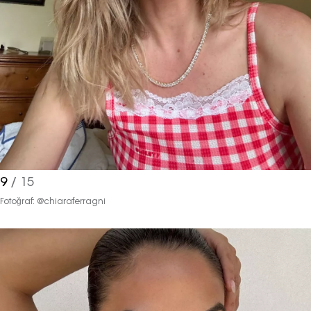
Moda dünyasında neler oluyor? Yeni
fikirler, öne çıkan koleksiyonlar, en
vogue trendler, ünlülerden güzelllik
sırları ve en popüler partilerden
haberdar olmak için haftalık e-
bültenimize kaydolun.
9
/ 15
Fotoğraf: @chiaraferragni
Turkuvaz Haberleşme ve Yayıncılık
A.Ş. tarafından
https://vogue.com.tr/
internet sitesi
üzerinden sunulan ürün ve
hizmetlere ilişkin reklam, tanıtım,