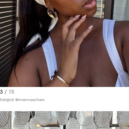
3
/ 15
Fotoğraf: @nnennaechem