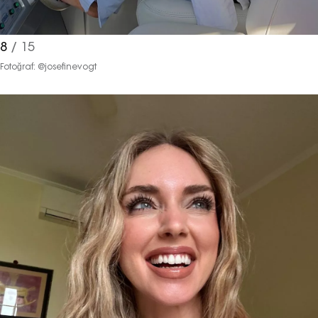
8
/ 15
Fotoğraf: @josefinevogt
Haftalık E-Bülten