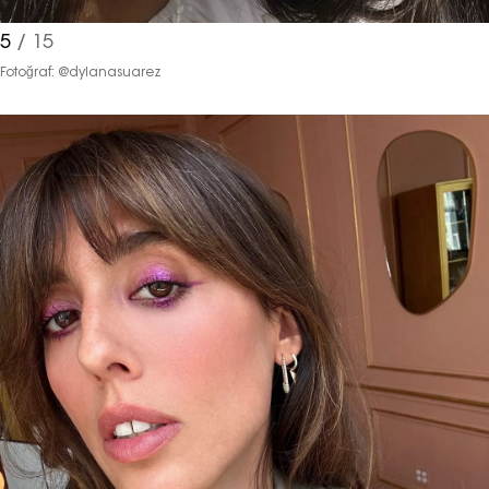
5
/ 15
Fotoğraf: @dylanasuarez