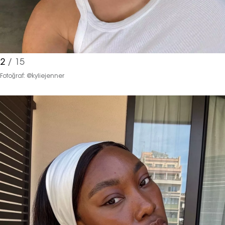
2
/ 15
Fotoğraf: @kyliejenner