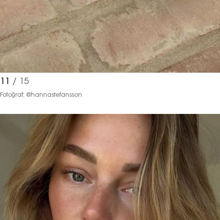
11
/ 15
Fotoğraf: @hannastefansson