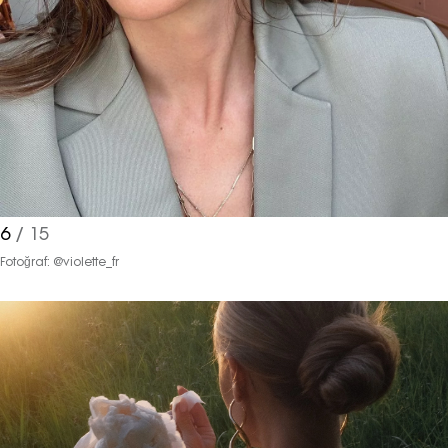
6
/ 15
Fotoğraf: @violette_fr