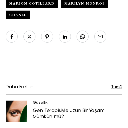
MARION COTILLARD
MARILYN MONROE
CHANEL
Turkuvaz Haberleşme ve Yayıncılık
A.Ş. tarafından
https://vogue.com.tr/
internet sitesi
üzerinden sunulan ürün ve
hizmetlere ilişkin reklam, tanıtım,
pazarlama ve kutlama/ temenni
amaçlı her türlü e-bülten/ ticari
elektronik ileti gönderiminin e-posta
yoluyla tarafıma yapılmasına onay
ve bu kapsamda/ amaçla ad/
Daha Fazlası
Tümü
soyad ve e-posta adresi verilerimin
işlenmesine açık rıza veriyorum.
Güzellik
Gen Terapisiyle Uzun Bir Yaşam
KAYDET
KAPAT
Mümkün mü?