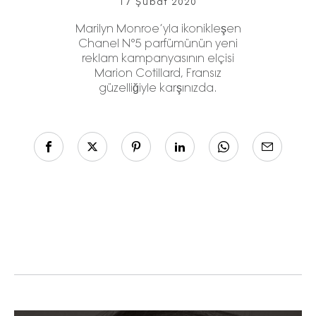
17 Şubat 2020
Marilyn Monroe’yla ikonikleşen
Chanel N°5 parfümünün yeni
reklam kampanyasının elçisi
Marion Cotillard, Fransız
güzelliğiyle karşınızda.