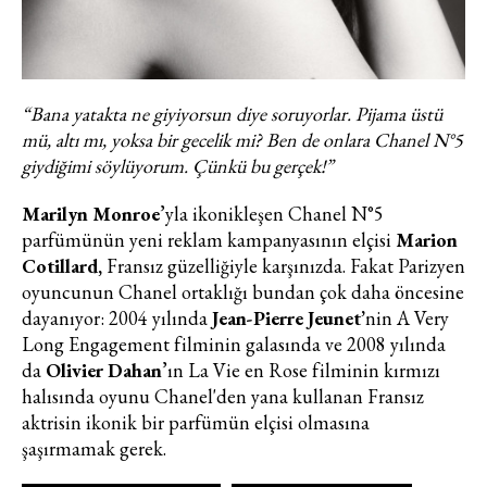
“Bana yatakta ne giyiyorsun diye soruyorlar. Pijama üstü
mü, altı mı, yoksa bir gecelik mi? Ben de onlara Chanel N°5
giydiğimi söylüyorum. Çünkü bu gerçek!”
Haftalık E-Bülten
Marilyn Monroe
’yla ikonikleşen Chanel N°5
Moda dünyasında neler oluyor? Yeni
parfümünün yeni reklam kampanyasının elçisi
Marion
fikirler, öne çıkan koleksiyonlar, en
Cotillard,
Fransız güzelliğiyle karşınızda. Fakat Parizyen
vogue trendler, ünlülerden güzelllik
oyuncunun Chanel ortaklığı bundan çok daha öncesine
sırları ve en popüler partilerden
dayanıyor: 2004 yılında
Jean-Pierre Jeunet’
nin A Very
haberdar olmak için haftalık e-
Long Engagement filminin galasında
ve 2008 yılında
bültenimize kaydolun.
da
Olivier Dahan
’ın La Vie en Rose filminin kırmızı
halısında oyunu Chanel'den yana kullanan Fransız
aktrisin ikonik bir parfümün elçisi olmasına
şaşırmamak gerek.