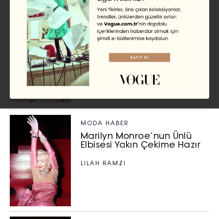
HABER GÜZELLİK
Gracie Abrams Ânın Tadını
Çıkarıyor
MARGAUX ANBOUBA
MODA HABER
Marilyn Monroe’nun Ünlü
Elbisesi Yakın Çekime Hazır
LILAH RAMZI