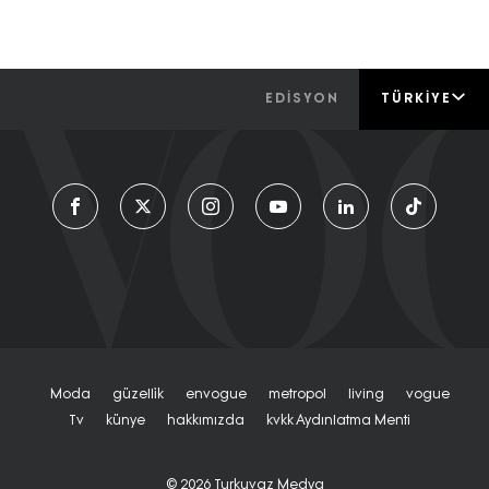
EDİSYON
TÜRKIYE
Moda
Güzelli̇k
Envogue
Metropol
Living
Vogue
Tv
Künye
Hakkımızda
Kvkk Aydınlatma Menti
© 2026
Turkuvaz Medya