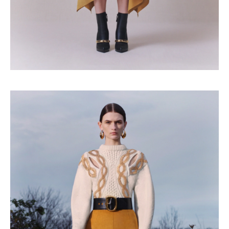
Haftalık E-Bülten
Moda dünyasında neler oluyor? Yeni
fikirler, öne çıkan koleksiyonlar, en
vogue trendler, ünlülerden güzelllik
sırları ve en popüler partilerden
haberdar olmak için haftalık e-
bültenimize kaydolun.