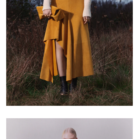
Turkuvaz Haberleşme ve Yayıncılık
A.Ş. tarafından
https://vogue.com.tr/
internet sitesi
üzerinden sunulan ürün ve
hizmetlere ilişkin reklam, tanıtım,
pazarlama ve kutlama/ temenni
amaçlı her türlü e-bülten/ ticari
elektronik ileti gönderiminin e-posta
yoluyla tarafıma yapılmasına onay
ve bu kapsamda/ amaçla ad/
soyad ve e-posta adresi verilerimin
işlenmesine açık rıza veriyorum.
KAYDET
KAPAT