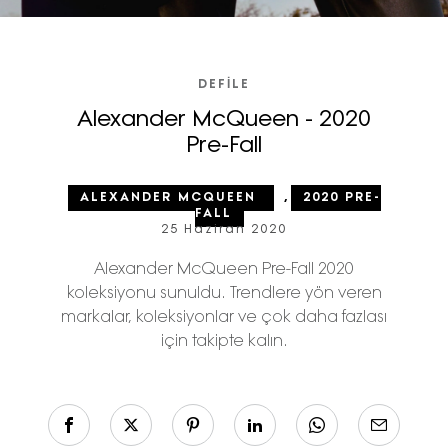
DEFILE
Alexander McQueen - 2020
Pre-Fall
ALEXANDER MCQUEEN
,
2020 PRE-
FALL
25 Haziran 2020
Alexander McQueen Pre-Fall 2020
koleksiyonu sunuldu. Trendlere yön veren
markalar, koleksiyonlar ve çok daha fazlası
için takipte kalın.