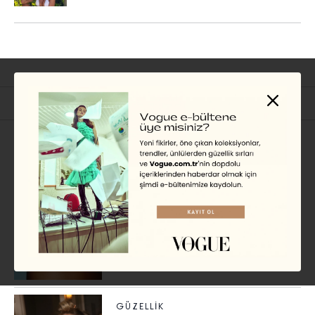
İlgili Başlıklar
SUMMER
Pürüzsüz ve Kalıcı
Bronzluğun Püf Noktaları
EKİN KURBETÇİ
GÜZELLIK