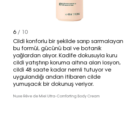
Turkuvaz Haberleşme ve Yayıncılık
A.Ş. tarafından
6
/ 10
https://vogue.com.tr/
internet sitesi
Cildi konforlu bir şekilde sarıp sarmalayan
üzerinden sunulan ürün ve
bu formül, gücünü bal ve botanik
hizmetlere ilişkin reklam, tanıtım,
yağlardan alıyor. Kadife dokusuyla kuru
pazarlama ve kutlama/ temenni
cildi yatıştırıp koruma altına alan losyon,
amaçlı her türlü e-bülten/ ticari
cildi 48 saate kadar nemli tutuyor ve
elektronik ileti gönderiminin e-posta
uygulandığı andan itibaren cilde
yoluyla tarafıma yapılmasına onay
yumuşacık bir dokunuş veriyor.
ve bu kapsamda/ amaçla ad/
soyad ve e-posta adresi verilerimin
Nuxe Réve de Miel Ultra-Comforting Body Cream
işlenmesine açık rıza veriyorum.
KAYDET
KAPAT