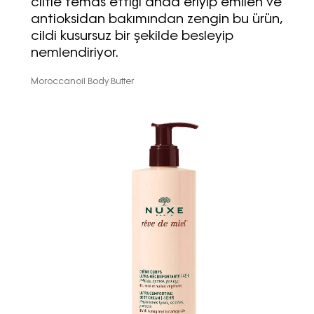
ciltle temas ettiği anda eriyip emilen ve
antioksidan bakımından zengin bu ürün,
cildi kusursuz bir şekilde besleyip
nemlendiriyor.
Moroccanoil Body Butter
Haftalık E-Bülten
Moda dünyasında neler oluyor? Yeni
fikirler, öne çıkan koleksiyonlar, en
vogue trendler, ünlülerden güzelllik
sırları ve en popüler partilerden
haberdar olmak için haftalık e-
bültenimize kaydolun.