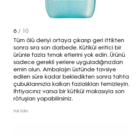
pazarlama ve kutlama/ temenni
amaçlı her türlü e-bülten/ ticari
elektronik ileti gönderiminin e-posta
yoluyla tarafıma yapılmasına onay
ve bu kapsamda/ amaçla ad/
6
/ 10
soyad ve e-posta adresi verilerimin
Tüm ölü deriyi ortaya çıkarıp geri ittikten
işlenmesine açık rıza veriyorum.
sonra sıra son darbede. Kütikül eritici bir
ürünle fazla tırnak etlerini yok edin. Ürünü
KAYDET
KAPAT
sadece gerekli yerlere uyguladığınızdan
emin olun. Ambalajın üstünde tavsiye
edilen süre kadar bekledikten sonra tahta
çubuklarınızla kalkan fazlalıkları temizleyin.
İhtiyacınız varsa bir kütikül makasıyla son
rötuşları yapabilirsiniz.
Yok Edin