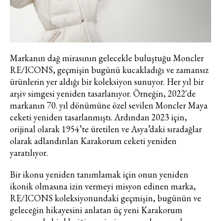
Haftalık E-Bülten
Moda dünyasında neler oluyor? Yeni
fikirler, öne çıkan koleksiyonlar, en
vogue trendler, ünlülerden güzelllik
Markanın dağ mirasının gelecekle buluştuğu Moncler
sırları ve en popüler partilerden
RE/ICONS, geçmişin bugünü kucakladığı ve zamansız
haberdar olmak için haftalık e-
ürünlerin yer aldığı bir koleksiyon sunuyor. Her yıl bir
bültenimize kaydolun.
arşiv simgesi yeniden tasarlanıyor. Örneğin, 2022'de
markanın 70. yıl dönümüne özel sevilen Moncler Maya
ceketi yeniden tasarlanmıştı. Ardından 2023 için,
orijinal olarak 1954’te üretilen ve Asya’daki sıradağlar
olarak adlandırılan Karakorum ceketi yeniden
yaratılıyor.
Bir ikonu yeniden tanımlamak için onun yeniden
ikonik olmasına izin vermeyi misyon edinen marka,
Turkuvaz Haberleşme ve Yayıncılık
RE/ICONS koleksiyonundaki geçmişin, bugünün ve
A.Ş. tarafından
geleceğin hikayesini anlatan üç yeni Karakorum
https://vogue.com.tr/
internet sitesi