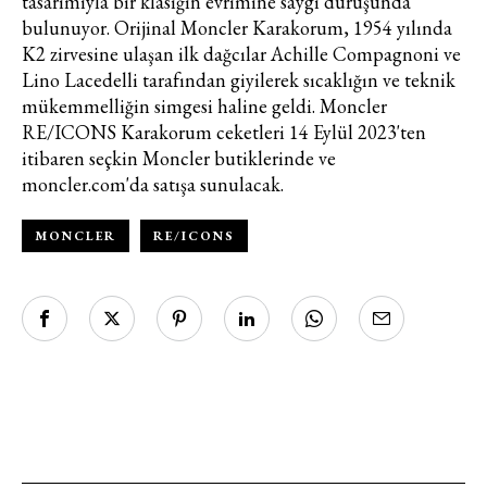
tasarımıyla bir klasiğin evrimine saygı duruşunda
üzerinden sunulan ürün ve
bulunuyor. Orijinal Moncler Karakorum, 1954 yılında
hizmetlere ilişkin reklam, tanıtım,
K2 zirvesine ulaşan ilk dağcılar Achille Compagnoni ve
pazarlama ve kutlama/ temenni
Lino Lacedelli tarafından giyilerek sıcaklığın ve teknik
amaçlı her türlü e-bülten/ ticari
mükemmelliğin simgesi haline geldi. Moncler
elektronik ileti gönderiminin e-posta
RE/ICONS Karakorum ceketleri 14 Eylül 2023'ten
yoluyla tarafıma yapılmasına onay
itibaren seçkin Moncler butiklerinde ve
ve bu kapsamda/ amaçla ad/
moncler.com'da satışa sunulacak.
soyad ve e-posta adresi verilerimin
işlenmesine açık rıza veriyorum.
MONCLER
RE/ICONS
KAYDET
KAPAT