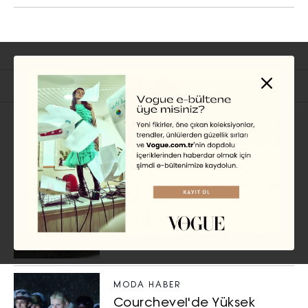
İlgili Başlıklar
MODA HABER
Emma Stone’un Kampanya
Çekimlerinden JW
Anderson’ın Yeni İşbirliğine
Haftanın Moda Haberleri
NILSU ATALA
MODA HABER
Courchevel'de Yüksek