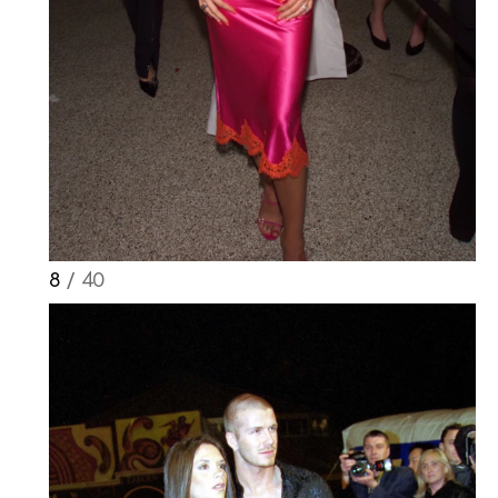
Haftalık E-Bülten
Moda dünyasında neler oluyor? Yeni
fikirler, öne çıkan koleksiyonlar, en
vogue trendler, ünlülerden güzelllik
sırları ve en popüler partilerden
8
/ 40
haberdar olmak için haftalık e-
bültenimize kaydolun.