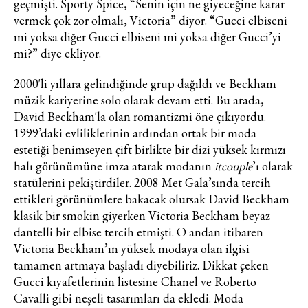
geçmişti. Sporty Spice, “Senin için ne giyeceğine karar
vermek çok zor olmalı, Victoria” diyor. “Gucci elbiseni
mi yoksa diğer Gucci elbiseni mi yoksa diğer Gucci’yi
mi?” diye ekliyor.
2000'li yıllara gelindiğinde grup dağıldı ve Beckham
müzik kariyerine solo olarak devam etti. Bu arada,
David Beckham'la olan romantizmi öne çıkıyordu.
1999’daki evliliklerinin ardından ortak bir moda
estetiği benimseyen çift birlikte bir dizi yüksek kırmızı
halı görünümüne imza atarak modanın
it
couple
’ı olarak
statülerini pekiştirdiler. 2008 Met Gala’sında tercih
ettikleri görünümlere bakacak olursak David Beckham
klasik bir smokin giyerken Victoria Beckham beyaz
dantelli bir elbise tercih etmişti. O andan itibaren
Victoria Beckham’ın yüksek modaya olan ilgisi
tamamen artmaya başladı diyebiliriz. Dikkat çeken
Gucci kıyafetlerinin listesine Chanel ve Roberto
Cavalli gibi neşeli tasarımları da ekledi. Moda