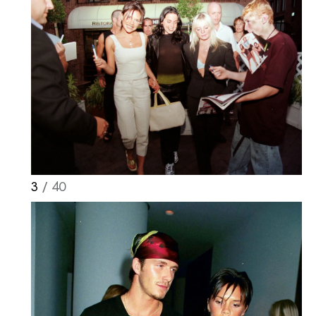
3
/ 40