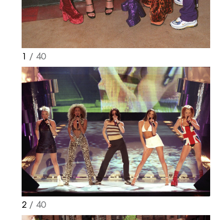
1
/ 40
2
/ 40