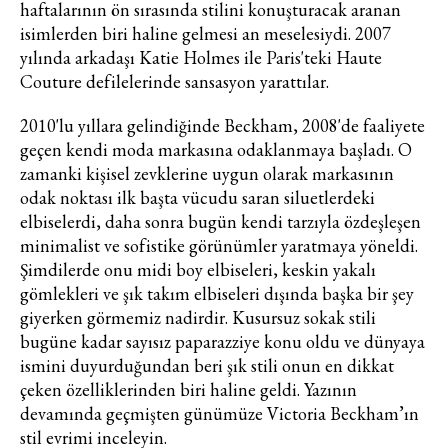
haftalarının ön sırasında stilini konuşturacak aranan
isimlerden biri haline gelmesi an meselesiydi. 2007
yılında arkadaşı Katie Holmes ile Paris'teki Haute
Couture defilelerinde sansasyon yarattılar.
2010'lu yıllara gelindiğinde Beckham, 2008'de faaliyete
geçen kendi moda markasına odaklanmaya başladı. O
zamanki kişisel zevklerine uygun olarak markasının
odak noktası ilk başta vücudu saran siluetlerdeki
elbiselerdi, daha sonra bugün kendi tarzıyla özdeşleşen
minimalist ve sofistike görünümler yaratmaya yöneldi.
Şimdilerde onu midi boy elbiseleri, keskin yakalı
gömlekleri ve şık takım elbiseleri dışında başka bir şey
giyerken görmemiz nadirdir. Kusursuz sokak stili
bugüne kadar sayısız paparazziye konu oldu ve dünyaya
ismini duyurduğundan beri şık stili onun en dikkat
çeken özelliklerinden biri haline geldi. Yazının
devamında geçmişten günümüze Victoria Beckham’ın
stil evrimi inceleyin.