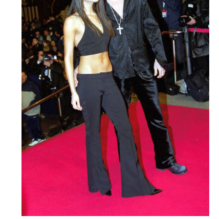
Turkuvaz Haberleşme ve Yayıncılık
A.Ş. tarafından
https://vogue.com.tr/
internet sitesi
üzerinden sunulan ürün ve
hizmetlere ilişkin reklam, tanıtım,
pazarlama ve kutlama/ temenni
amaçlı her türlü e-bülten/ ticari
elektronik ileti gönderiminin e-posta
yoluyla tarafıma yapılmasına onay
ve bu kapsamda/ amaçla ad/
soyad ve e-posta adresi verilerimin
işlenmesine açık rıza veriyorum.
KAYDET
KAPAT