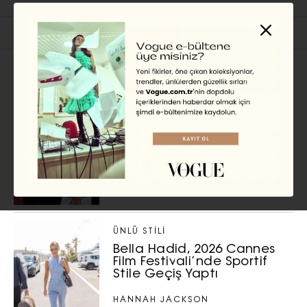
İlgili Başlıklar
ÜNLÜ STILI
Bella Hadid, 2026 Cannes
Film Festivali’ne Kardeşi
Anwar Hadid ile Katıldı
CHRISTIAN ALLAIRE
ÜNLÜ STILI
Bella Hadid, 2026 Cannes
Film Festivali’nde Sportif
Stile Geçiş Yaptı
HANNAH JACKSON