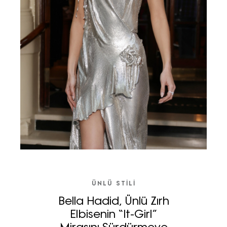
ÜNLÜ STILI
Bella Hadid, Ünlü Zırh
Elbisenin “It-Girl”