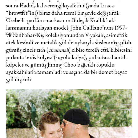
sonra Hadid, kahverengi kıyafetini (ya da kısaca
“browtfit”ini) biraz daha resmi bir şeyle değiştirdi.
Orebella parfüm markasının Birleşik Krallık’taki
lansmanını kutlayan model, John Galliano’nun 1997-
98 Sonbahar/Kış koleksiyonundan V yakalı, asimetrik
etek kesimli ve metalik gül detaylarıyla süslenmiş ışıltılı
gümüş zincir zırh (
chainmail
) elbise tercih etti. Elbisesini
pırlanta tenis kolyesi (suyolu kolye), pırlanta sallantılı
küpeler ve gümüş Jimmy Choo bağcıklı topuklu
ayakkabılarla tamamladı ve saçına da bir demet beyaz
gül iliştirdi.