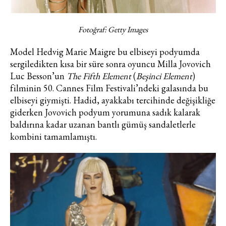
Fotoğraf: Getty Images
Turkuvaz Haberleşme ve Yayıncılık
A.Ş. tarafından
Model Hedvig Marie Maigre bu elbiseyi podyumda
https://vogue.com.tr/
internet sitesi
sergiledikten kısa bir süre sonra oyuncu Milla Jovovich
üzerinden sunulan ürün ve
Luc Besson’un
The Fifth Element
(
Beşinci Element
)
hizmetlere ilişkin reklam, tanıtım,
filminin 50. Cannes Film Festivali’ndeki galasında bu
pazarlama ve kutlama/ temenni
elbiseyi giymişti. Hadid, ayakkabı tercihinde değişikliğe
amaçlı her türlü e-bülten/ ticari
giderken Jovovich podyum yorumuna sadık kalarak
elektronik ileti gönderiminin e-posta
baldırına kadar uzanan bantlı gümüş sandaletlerle
yoluyla tarafıma yapılmasına onay
kombini tamamlamıştı.
ve bu kapsamda/ amaçla ad/
soyad ve e-posta adresi verilerimin
işlenmesine açık rıza veriyorum.
KAYDET
KAPAT