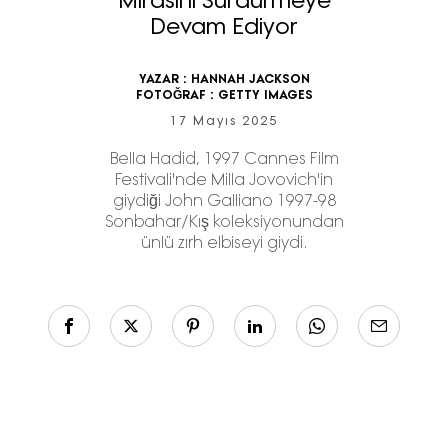
Mirasını Sürdürmeye
Devam Ediyor
YAZAR :
HANNAH JACKSON
FOTOĞRAF :
GETTY IMAGES
17 Mayıs 2025
Bella Hadid, 1997 Cannes Film
Festivali'nde Milla Jovovich'in
giydiği John Galliano 1997-98
Sonbahar/Kış koleksiyonundan
ünlü zırh elbiseyi giydi.