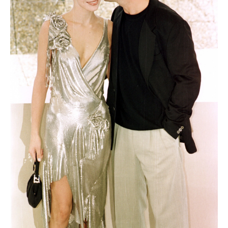
Haftalık E-Bülten
Moda dünyasında neler oluyor? Yeni
fikirler, öne çıkan koleksiyonlar, en
vogue trendler, ünlülerden güzelllik
sırları ve en popüler partilerden
haberdar olmak için haftalık e-
bültenimize kaydolun.