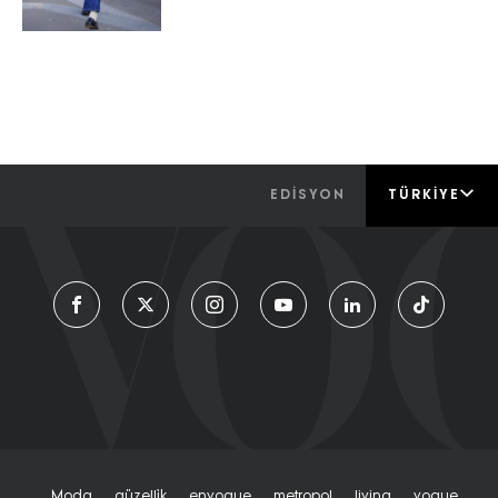
EDİSYON
TÜRKIYE
Moda
Güzelli̇k
Envogue
Metropol
Living
Vogue