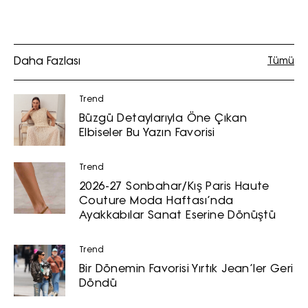
üzerinden sunulan ürün ve
hizmetlere ilişkin reklam, tanıtım,
pazarlama ve kutlama/ temenni
Daha Fazlası
amaçlı her türlü e-bülten/ ticari
Tümü
elektronik ileti gönderiminin e-posta
yoluyla tarafıma yapılmasına onay
Trend
ve bu kapsamda/ amaçla ad/
Büzgü Detaylarıyla Öne Çıkan
soyad ve e-posta adresi verilerimin
Elbiseler Bu Yazın Favorisi
işlenmesine açık rıza veriyorum.
Trend
KAYDET
KAPAT
2026-27 Sonbahar/Kış Paris Haute
Couture Moda Haftası’nda
Ayakkabılar Sanat Eserine Dönüştü
Trend
Bir Dönemin Favorisi Yırtık Jean’ler Geri
Döndü