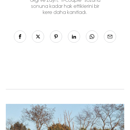
Gigi ve Zayn, ''it-couple'' sözünü
sonuna kadar hak ettiklerini bir
kere daha kanıtladı.