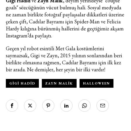
Gigi Hadid
ve
Zayn Malik
, deyim yerindeyse "couple
goals" sözcüğünün vücut bulmuş hali. Sosyal medyada
Haftalık E-Bülten
ne zaman birlikte fotoğraf paylaşsalar dikkatleri üzerine
çeken çift, Cadılar Bayramı için Spider-Man ve Felicia
Moda dünyasında neler oluyor? Yeni
Hardy kılığına bürünmüş hallerini de geçtiğimiz akşam
fikirler, öne çıkan koleksiyonlar, en
Instagram’da paylaştı.
vogue trendler, ünlülerden güzelllik
sırları ve en popüler partilerden
Geçen yıl robot esintili Met Gala kostümlerini
haberdar olmak için haftalık e-
saymazsak, Gigi ve Zayn, 2015 yılının sonlarından beri
bültenimize kaydolun.
birlikte olmasına rağmen, Cadılar Bayramı için ilk kez
bir arada. Ne demişler, her şeyin bir ilki vardır!
GIGI HADID
ZAYN MALIK
HALLOWEEN
Turkuvaz Haberleşme ve Yayıncılık
A.Ş. tarafından
https://vogue.com.tr/
internet sitesi