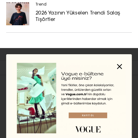
Trend
2026 Yazının Yükselen Trendi Salaş
Tişörtler
İlgili Başlıklar
SAÇ
Gigi Hadid’ten Bahar
Aylarının İlk Saç Dönüşümü
EKİN KURBETÇİ