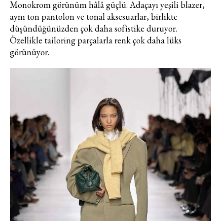
vogue trendler, ünlülerden güzelllik
Monokrom görünüm hâlâ güçlü. Adaçayı yeşili blazer,
sırları ve en popüler partilerden
aynı ton pantolon ve tonal aksesuarlar, birlikte
haberdar olmak için haftalık e-
düşündüğünüzden çok daha sofistike duruyor.
bültenimize kaydolun.
Özellikle tailoring parçalarla renk çok daha lüks
görünüyor.
Turkuvaz Haberleşme ve Yayıncılık
A.Ş. tarafından
https://vogue.com.tr/
internet sitesi
üzerinden sunulan ürün ve
hizmetlere ilişkin reklam, tanıtım,
pazarlama ve kutlama/ temenni
amaçlı her türlü e-bülten/ ticari
elektronik ileti gönderiminin e-posta