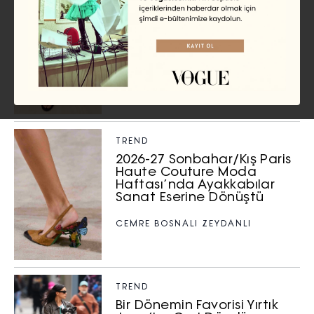
Büzgü Detaylarıyla Öne
Çıkan Elbiseler Bu Yazın
Favorisi
CEMRE BOSNALI ZEYDANLI
TREND
2026-27 Sonbahar/Kış Paris
Haute Couture Moda
Haftası’nda Ayakkabılar
Sanat Eserine Dönüştü
CEMRE BOSNALI ZEYDANLI
TREND
Bir Dönemin Favorisi Yırtık