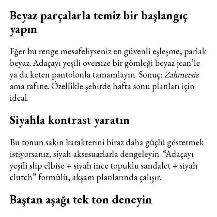
Beyaz parçalarla temiz bir başlangıç
yapın
Eğer bu renge mesafeliyseniz en güvenli eşleşme, parlak
beyaz. Adaçayı yeşili oversize bir gömleği beyaz jean’le
ya da keten pantolonla tamamlayın. Sonuç:
Zahmetsiz
ama rafine. Özellikle şehirde hafta sonu planları için
ideal.
Siyahla kontrast yaratın
Bu tonun sakin karakterini biraz daha güçlü göstermek
istiyorsanız, siyah aksesuarlarla dengeleyin. “Adaçayı
yeşili slip elbise + siyah ince topuklu sandalet + siyah
Haftalık E-Bülten
clutch” formülü, akşam planlarında çalışır.
Baştan aşağı tek ton deneyin
Moda dünyasında neler oluyor? Yeni
fikirler, öne çıkan koleksiyonlar, en