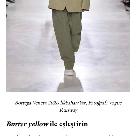
yoluyla tarafıma yapılmasına onay
ve bu kapsamda/ amaçla ad/
soyad ve e-posta adresi verilerimin
işlenmesine açık rıza veriyorum.
KAYDET
KAPAT
Bottega Veneta 2026 İlkbahar/Yaz, Fotoğraf: Vogue
Runway
Butter yellow
ile eşleştirin