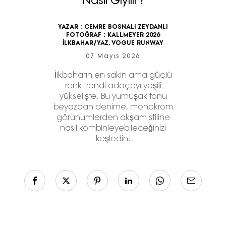
Nasıl Giyilir?
YAZAR :
CEMRE BOSNALI ZEYDANLI
FOTOĞRAF :
KALLMEYER 2026
İLKBAHAR/YAZ, VOGUE RUNWAY
07 Mayıs 2026
İlkbaharın en sakin ama güçlü
renk trendi adaçayı yeşili
yükselişte. Bu yumuşak tonu
beyazdan denime, monokrom
görünümlerden akşam stiline
nasıl kombinleyebileceğinizi
keşfedin.