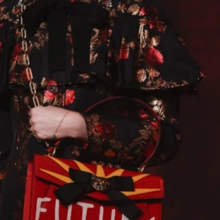
Haftalık E-Bülten
Moda dünyasında neler oluyor? Yeni
fikirler, öne çıkan koleksiyonlar, en
vogue trendler, ünlülerden güzelllik
sırları ve en popüler partilerden
haberdar olmak için haftalık e-
bültenimize kaydolun.