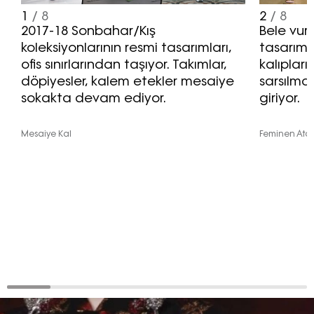
1
/ 8
2
/ 8
2017-18 Sonbahar/Kış
Bele vu
koleksiyonlarının resmi tasarımları,
tasarıml
ofis sınırlarından taşıyor. Takımlar,
kalıpları
döpiyesler, kalem etekler mesaiye
sarsılmaz
sokakta devam ediyor.
giriyor.
Mesaiye Kal
Feminen Ata