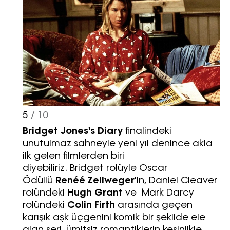
5
/ 10
Bridget Jones's Diary
finalindeki
unutulmaz sahneyle yeni yıl denince akla
ilk gelen filmlerden biri
diyebiliriz. Bridget rolüyle Oscar
Ödüllü
Renéé Zellweger
'in, Daniel Cleaver
rolündeki
Hugh Grant
ve Mark Darcy
rolündeki
Colin Firth
arasında
geçen
karışık aşk üçgenini komik bir şekilde ele