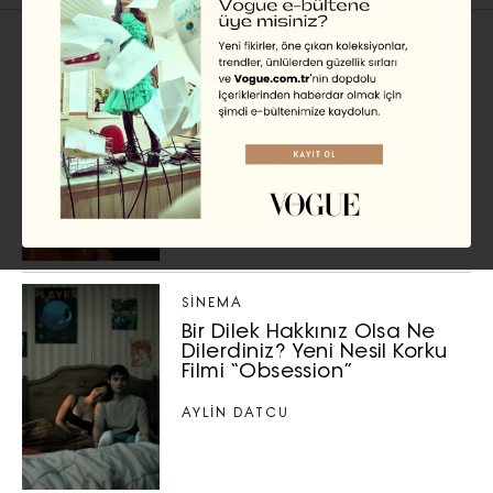
TV
Hafta Sonu Ne İzlesek? 1-2
Ağustos 2026 Önerileri
GÜLİZAR NEHİR GÜLKANAT
SİNEMA
Bir Dilek Hakkınız Olsa Ne
Dilerdiniz? Yeni Nesil Korku
Filmi “Obsession”
AYLİN DATCU