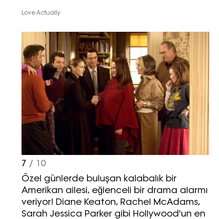
Love Actually
Turkuvaz Haberleşme ve Yayıncılık
A.Ş. tarafından
https://vogue.com.tr/
internet sitesi
üzerinden sunulan ürün ve
hizmetlere ilişkin reklam, tanıtım,
pazarlama ve kutlama/ temenni
amaçlı her türlü e-bülten/ ticari
elektronik ileti gönderiminin e-posta
yoluyla tarafıma yapılmasına onay
ve bu kapsamda/ amaçla ad/
soyad ve e-posta adresi verilerimin
7
/ 10
işlenmesine açık rıza veriyorum.
Özel günlerde buluşan kalabalık bir
Amerikan ailesi, eğlenceli bir drama alarmı
KAYDET
KAPAT
veriyor! Diane Keaton, Rachel McAdams,
Sarah Jessica Parker gibi Hollywood'un en