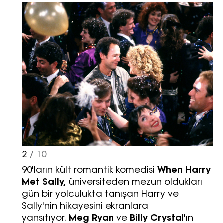
2
/ 10
90'ların kült romantik komedisi
When Harry
Met Sally,
üniversiteden mezun oldukları
gün bir yolculukta tanışan Harry ve
Sally'nin hikayesini ekranlara
yansıtıyor.
Meg Ryan
ve
Billy Crysta
l'ın