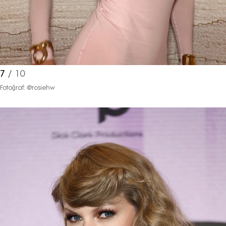
ve bu kapsamda/ amaçla ad/
soyad ve e-posta adresi verilerimin
işlenmesine açık rıza veriyorum.
KAYDET
KAPAT
7
/ 10
Fotoğraf: @rosiehw