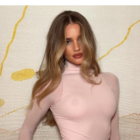
haberdar olmak için haftalık e-
bültenimize kaydolun.
Turkuvaz Haberleşme ve Yayıncılık
A.Ş. tarafından
https://vogue.com.tr/
internet sitesi
üzerinden sunulan ürün ve
hizmetlere ilişkin reklam, tanıtım,
pazarlama ve kutlama/ temenni
amaçlı her türlü e-bülten/ ticari
elektronik ileti gönderiminin e-posta
yoluyla tarafıma yapılmasına onay