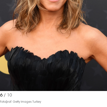
Haftalık E-Bülten
Moda dünyasında neler oluyor? Yeni
fikirler, öne çıkan koleksiyonlar, en
6
/ 10
vogue trendler, ünlülerden güzelllik
Fotoğraf: Getty Images Turkey
sırları ve en popüler partilerden