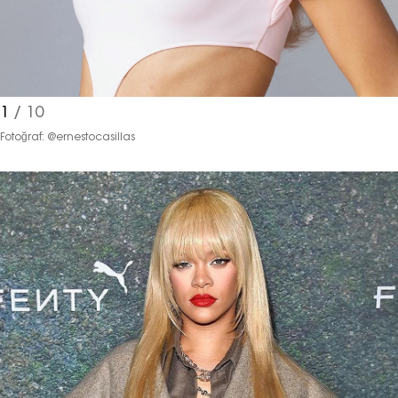
1
/ 10
Fotoğraf: @ernestocasillas