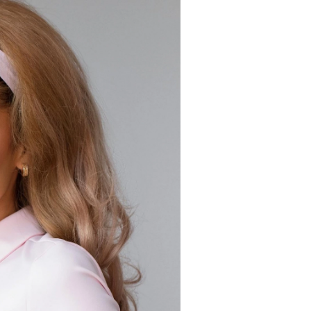
Turkuvaz Haberleşme ve Yayıncılık A.Ş. tarafından
https://vogue.com.tr/
internet sitesi üzerinden sunulan
ürün ve hizmetlere ilişkin reklam, tanıtım, pazarlama ve
kutlama/ temenni amaçlı her türlü e-bülten/ ticari
elektronik ileti gönderiminin e-posta yoluyla tarafıma
yapılmasına onay ve bu kapsamda/ amaçla ad/ soyad
ve e-posta adresi verilerimin işlenmesine açık rıza
veriyorum.
KAYDET
KAPAT