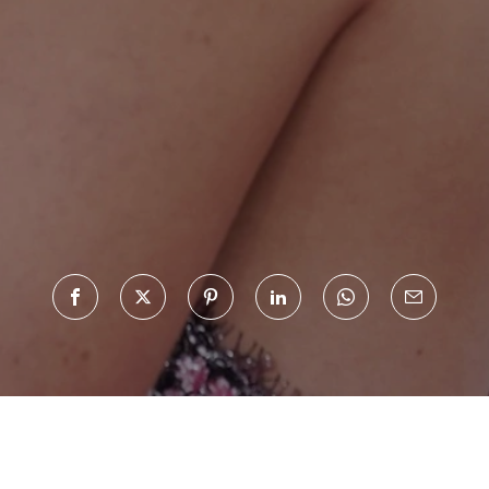
Haftalık E-Bülten
Moda dünyasında neler oluyor? Yeni fikirler, öne çıkan
koleksiyonlar, en vogue trendler, ünlülerden güzelllik sırları
ve en popüler partilerden haberdar olmak için haftalık e-
bültenimize kaydolun.