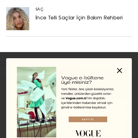
SAÇ
İnce Telli Saçlar İçin Bakım Rehberi
İlgili Başlıklar
GÜZELLIK
Margot Robbie’nin
Viktoryen Güzellik Kodları
EKİN KURBETÇİ