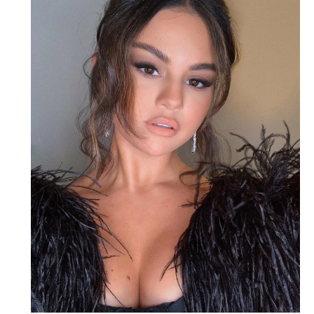
A.Ş. tarafından
https://vogue.com.tr/
internet sitesi
üzerinden sunulan ürün ve
hizmetlere ilişkin reklam, tanıtım,
pazarlama ve kutlama/ temenni
amaçlı her türlü e-bülten/ ticari
elektronik ileti gönderiminin e-posta
yoluyla tarafıma yapılmasına onay
ve bu kapsamda/ amaçla ad/
soyad ve e-posta adresi verilerimin
işlenmesine açık rıza veriyorum.
KAYDET
KAPAT