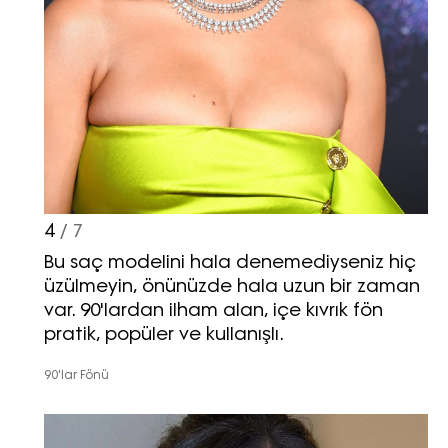
Haftalık E-Bülten
Moda dünyasında neler oluyor? Yeni
fikirler, öne çıkan koleksiyonlar, en
vogue trendler, ünlülerden güzelllik
sırları ve en popüler partilerden
haberdar olmak için haftalık e-
bültenimize kaydolun.
4
/ 7
Bu saç modelini hala denemediyseniz hiç
üzülmeyin, önünüzde hala uzun bir zaman
var. 90'lardan ilham alan, içe kıvrık fön
pratik, popüler ve kullanışlı.
90'lar Fönü
Turkuvaz Haberleşme ve Yayıncılık