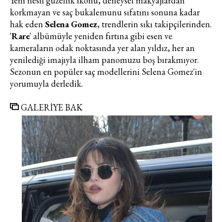
Yeni nesil güzellik ikonu, deneysel makyajlardan
korkmayan ve saç bukalemunu sıfatını sonuna kadar
hak eden
Selena Gomez
, trendlerin sıkı takipçilerinden.
'
Rare
' albümüyle yeniden fırtına gibi esen ve
kameraların odak noktasında yer alan yıldız, her an
yenilediği imajıyla ilham panomuzu boş bırakmıyor.
Sezonun en popüler saç modellerini Selena Gomez'in
yorumuyla derledik.
GALERİYE BAK