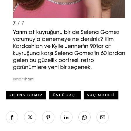
7
/ 7
Yarım at kuyruğunu bir de Selena Gomez
yorumuyla denemeye ne dersiniz? Kim
Kardashian ve Kylie Jenner'ın 90'lar at
kuyruğuna karşı Selena Gomez'in 60'lardan
gelen bu güzellik portresi, retro
görünümlere yeni bir seçenek.
60'lar İlhamı
SELENA GOMEZ
ÜNLÜ SAÇI
SAÇ MODELI