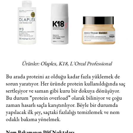
Haftalık E-Bülten
Moda dünyasında neler oluyor? Yeni
Ürünler: Olaplex, K18, L'Oreal Professional
fikirler, öne çıkan koleksiyonlar, en
vogue trendler, ünlülerden güzelllik
Bu arada proteini az olduğu kadar fazla yüklemek de
sırları ve en popüler partilerden
sorun yaratıyor. Her üründe protein kullanıldığında saç
haberdar olmak için haftalık e-
sertleşiyor ve saman gibi kuru bir dokuya dönüşüyor.
bültenimize kaydolun.
Bu durum “protein overload” olarak biliniyor ve çoğu
zaman hasarlı saçla karıştırılıyor. Böyle bir durumda
yapılacak ilk şey, saçtaki fazlalığı temizlemek ve nem
odaklı bakıma yönelmek.
Nem Bakımının Püf Noktaları