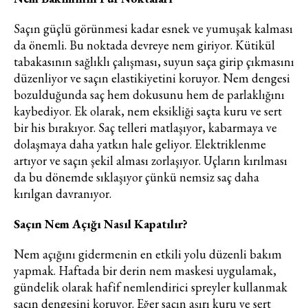
Saçın güçlü görünmesi kadar esnek ve yumuşak kalması
da önemli. Bu noktada devreye nem giriyor. Kütikül
Turkuvaz Haberleşme ve Yayıncılık
tabakasının sağlıklı çalışması, suyun saça girip çıkmasını
A.Ş. tarafından
düzenliyor ve saçın elastikiyetini koruyor. Nem dengesi
https://vogue.com.tr/
internet sitesi
bozulduğunda saç hem dokusunu hem de parlaklığını
üzerinden sunulan ürün ve
kaybediyor. Ek olarak, nem eksikliği saçta kuru ve sert
hizmetlere ilişkin reklam, tanıtım,
bir his bırakıyor. Saç telleri matlaşıyor, kabarmaya ve
pazarlama ve kutlama/ temenni
dolaşmaya daha yatkın hale geliyor. Elektriklenme
amaçlı her türlü e-bülten/ ticari
artıyor ve saçın şekil alması zorlaşıyor. Uçların kırılması
elektronik ileti gönderiminin e-posta
da bu dönemde sıklaşıyor çünkü nemsiz saç daha
yoluyla tarafıma yapılmasına onay
kırılgan davranıyor.
ve bu kapsamda/ amaçla ad/
soyad ve e-posta adresi verilerimin
Saçın Nem Açığı Nasıl Kapatılır?
işlenmesine açık rıza veriyorum.
Nem açığını gidermenin en etkili yolu düzenli bakım
KAYDET
KAPAT
yapmak. Haftada bir derin nem maskesi uygulamak,
gündelik olarak hafif nemlendirici spreyler kullanmak
saçın dengesini koruyor. Eğer saçın aşırı kuru ve sert