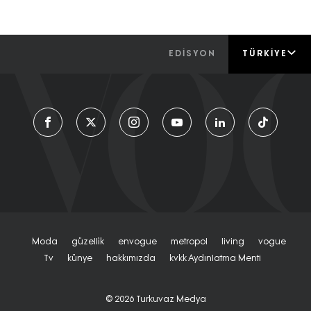
EDİSYON
TÜRKIYE
Moda
Güzelli̇k
Envogue
Metropol
Living
Vogue
Tv
Künye
Hakkımızda
Kvkk Aydınlatma Menti
© 2026
Turkuvaz Medya