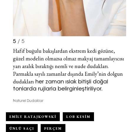
5
/ 5
Hafif buğulu bakışlardan ekstrem kedi gözüne,
güzel modelin olmazsa olmaz makyaj tamamlayıcısı
yarı aralık bıraktığı nemli ve nude dudakları.
Parmakla sayılı zamanlar dışında Emily’nin d
olgun
dudakları
her zaman ıslak bitişli doğal
tonlarda rujlarla belirginleştiriliyor.
Naturel Dudaklar
EMILY RATAJKOWSKI
LOB KESIM
ÜNLÜ SAÇI
PERÇEM