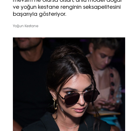
mevsim ne olursa olsun, ünlü model doğal
sırları ve en popüler partilerden
ve yoğun kestane renginin seksapelitesini
haberdar olmak için haftalık e-
başarıyla gösteriyor.
bültenimize kaydolun.
Yoğun Kestane
Turkuvaz Haberleşme ve Yayıncılık
A.Ş. tarafından
https://vogue.com.tr/
internet sitesi
üzerinden sunulan ürün ve
hizmetlere ilişkin reklam, tanıtım,
pazarlama ve kutlama/ temenni
amaçlı her türlü e-bülten/ ticari
elektronik ileti gönderiminin e-posta