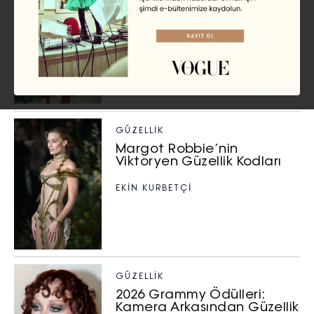
Tatilde Emily Ratajkowski
Gibi Giyinmenin Yolları
GÜZELLIK
Margot Robbie’nin
Viktoryen Güzellik Kodları
EKİN KURBETÇİ
GÜZELLIK
2026 Grammy Ödülleri:
Kamera Arkasından Güzellik