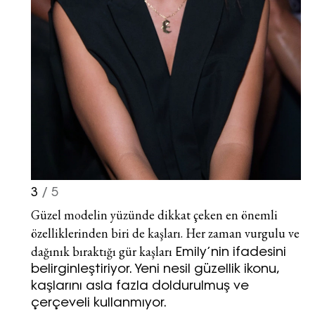
yoluyla tarafıma yapılmasına onay
ve bu kapsamda/ amaçla ad/
soyad ve e-posta adresi verilerimin
işlenmesine açık rıza veriyorum.
KAYDET
KAPAT
3
/ 5
Güzel modelin yüzünde dikkat çeken en önemli
özelliklerinden biri de kaşları. Her zaman vurgulu ve
dağınık bıraktığı
gür kaşları
Emily’nin ifadesini
belirginleştiriyor. Yeni nesil güzellik ikonu,
kaşlarını asla fazla doldurulmuş ve
çerçeveli kullanmıyor.