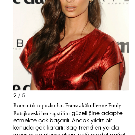
2
/ 5
Romantik topuzlardan Fransız kâküllerine Emily
Haftalık E-Bülten
Ratajkowski her
saç stilini
güzelliğine adapte
Moda dünyasında neler oluyor? Yeni
etmekte çok başarılı. Ancak yıldız bir
fikirler, öne çıkan koleksiyonlar, en
konuda çok kararlı: Saç trendleri ya da
vogue trendler, ünlülerden güzelllik