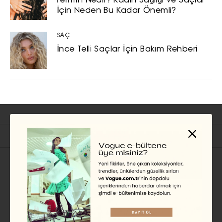
Ferritin Nedir? Kadın Sağlığı ve Saçlar
İçin Neden Bu Kadar Önemli?
SAÇ
İnce Telli Saçlar İçin Bakım Rehberi
İlgili Başlıklar
GÜNDEM
Dua Lipa ve Callum Turner,
Londra’da Evlendi
CHRISTIAN ALLAIRE