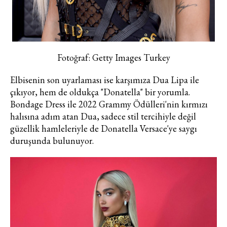
https://vogue.com.tr/
internet sitesi
üzerinden sunulan ürün ve
hizmetlere ilişkin reklam, tanıtım,
pazarlama ve kutlama/ temenni
Fotoğraf: Getty Images Turkey
amaçlı her türlü e-bülten/ ticari
elektronik ileti gönderiminin e-posta
Elbisenin son uyarlaması ise karşımıza Dua Lipa ile
yoluyla tarafıma yapılmasına onay
çıkıyor, hem de oldukça "Donatella" bir yorumla.
ve bu kapsamda/ amaçla ad/
Bondage Dress ile 2022 Grammy Ödülleri'nin kırmızı
soyad ve e-posta adresi verilerimin
halısına adım atan Dua, sadece stil tercihiyle değil
işlenmesine açık rıza veriyorum.
güzellik hamleleriyle de Donatella Versace'ye saygı
duruşunda bulunuyor.
KAYDET
KAPAT