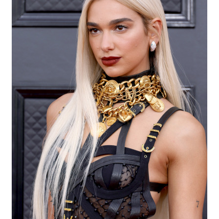
Haftalık E-Bülten
Moda dünyasında neler oluyor? Yeni
fikirler, öne çıkan koleksiyonlar, en
vogue trendler, ünlülerden güzelllik
sırları ve en popüler partilerden
haberdar olmak için haftalık e-
bültenimize kaydolun.
Turkuvaz Haberleşme ve Yayıncılık
A.Ş. tarafından