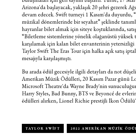
Arizona'da başlayacak, yaklaşık 20 şehri gezerek Ağ
devam edecek. Swift turneyi 1 Kasım'da duyurdu, “
müzikal dönemlerinde bir seyahat” şeklinde tanım
hayranlar bilet almak için siteye koştuklarında, satı
“Biletleme sistemlerine yönelik olağanüstü yüksek t
karşılamak için kalan bilet envanterinin yetersizliği
Taylor Swift The Eras Tour için halka açık satış iptal
mesajıyla karşılaşmıştı.
Bu arada ödül gecesiyle ilgili detayları da not düşe
Amerikan Müzik Ödülleri, 20 Kasım Pazar günü Lo
Microsoft Theatre'da Wayne Brady'nin sunuculuğun
Harry Styles, Bad Bunny, BTS ve Beyoncé de evleri
ödülleri alırken, Lionel Richie prestijli İkon Ödülü
TAYLOR SWIFT
2022 AMERIKAN MÜZIK ÖDÜ