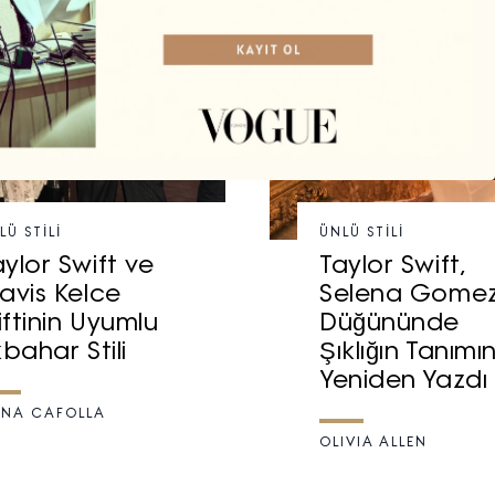
LÜ STILI
ÜNLÜ STILI
aylor Swift ve
Taylor Swift,
ravis Kelce
Selena Gomez
iftinin Uyumlu
Düğününde
kbahar Stili
Şıklığın Tanımın
Yeniden Yazdı
NA CAFOLLA
OLIVIA ALLEN