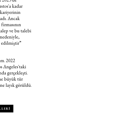
yapılmasına onay ve bu kapsamda/ amaçla ad/ soyad
ustos'a kadar
ve e-posta adresi verilerimin işlenmesine açık rıza
kariyerinin
veriyorum.
ladı. Ancak
ş firmasının
alep ve bu talebi
KAYDET
KAPAT
 nedeniyle,
 edilmiştir”
lim. 2022
s Angeles'taki
da gerçekleşti.
ne büyük tür
'ne layık görüldü.
LLERI