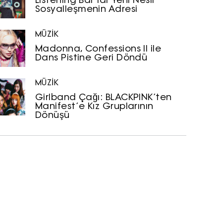
Listening Bar’lar Yeni Nesil
Sosyalleşmenin Adresi
MÜZİK
Madonna, Confessions II ile
Dans Pistine Geri Döndü
MÜZİK
Girlband Çağı: BLACKPINK’ten
Manifest’e Kız Gruplarının
Dönüşü