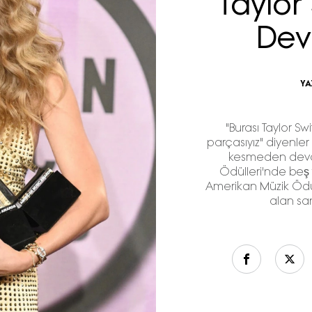
Taylor
Dev
YA
"Burası Taylor Sw
parçasıyız" diyenler h
kesmeden deva
Ödülleri'nde beş fa
Amerikan Müzik Ödül
alan sa