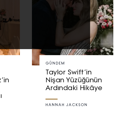
GÜNDEM
Taylor Swift’in
’in
Nişan Yüzüğünün
Ardındaki Hikâye
ı
HANNAH JACKSON