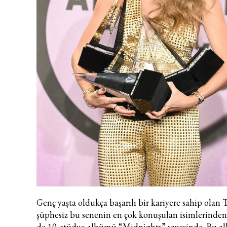
Genç yaşta oldukça başarılı bir kariyere sahip olan T
şüphesiz bu senenin en çok konuşulan isimlerinden b
de 10. stüdyo albümü “Midnights” sayesinde. Bu a