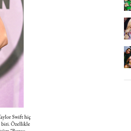
aylor Swift hiç
iri. Özellikle
lbüm "Burası