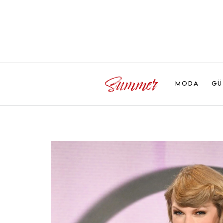
MODA
GÜ