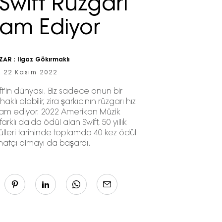
 Swift Rüzgarı
am Ediyor
ZAR :
Ilgaz Gökırmaklı
22 Kasım 2022
ift'in dünyası. Biz sadece onun bir
aklı olabilir, zira şarkıcının rüzgarı hız
m ediyor. 2022 Amerikan Müzik
rklı dalda ödül alan Swift, 50 yıllık
leri tarihinde toplamda 40 kez ödül
natçı olmayı da başardı.