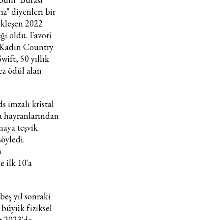
ız" diyenleri bir
Haftalık E-Bülten
ekleşen 2022
i oldu. Favori
Moda dünyasında neler oluyor? Yeni fikirler, öne çıkan
 Kadın Country
koleksiyonlar, en vogue trendler, ünlülerden güzelllik sırları
wift, 50 yıllık
ve en popüler partilerden haberdar olmak için haftalık e-
bültenimize kaydolun.
z ödül alan
 imzalı kristal
da hayranlarından
maya teşvik
öyledi.
a
 ilk 10'a
Turkuvaz Haberleşme ve Yayıncılık A.Ş. tarafından
https://vogue.com.tr/
internet sitesi üzerinden sunulan
ürün ve hizmetlere ilişkin reklam, tanıtım, pazarlama ve
eş yıl sonraki
kutlama/ temenni amaçlı her türlü e-bülten/ ticari
 büyük fiziksel
elektronik ileti gönderiminin e-posta yoluyla tarafıma
t 2023'de