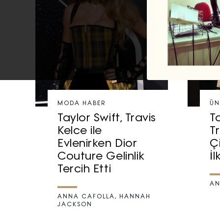
MODA HABER
ÜN
Taylor Swift, Travis
T
Kelce ile
T
Evlenirken Dior
Ç
Couture Gelinlik
İl
Tercih Etti
AN
ANNA CAFOLLA, HANNAH
JACKSON