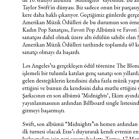
Taylor Swift'in dünyası. Biz sadece onun bir parçasıy
kere daha haklı çıkarıyor. Geçtiğimiz günlerde gerç
Amerikan Müzik Ödülleri de bu durumun son örneğ
Kadın Pop Sanatçısı, Favori Pop Albümü ve Favori
sanatçısı dahil olmak üzere altı ödülün sahibi olan S
Amerikan Müzik Ödülleri tarihinde toplamda 40 ke
sanatçı olmayı da başardı.
Los Angeles’ta gerçekleşen ödül törenine The Blonds
işlemeli bir tulumla katılan genç sanatçı son yıllar
gelen desteğiklerin kendisini daha fazla müzik yap
ettiğini ve bunun da kendisini daha mutlu ettiğini s
Şarkıcının en son albümü "Midnights", Ekim ayınd
yayınlanmasının ardından Billboard single listesinde
girmeyi başarmıştı.
Swift, son albümü “Midnights”ın hemen ardından b
ilk turnesi olacak Eras’ı duyurarak kendi evrenin en
buluşmaları için geri sayımı başlattı. Turne, 17 Mar