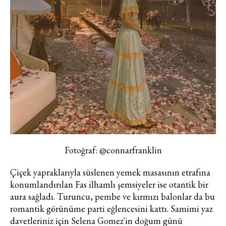
Turkuvaz Haberleşme ve Yayıncılık
A.Ş. tarafından
https://vogue.com.tr/
internet sitesi
üzerinden sunulan ürün ve
hizmetlere ilişkin reklam, tanıtım,
pazarlama ve kutlama/ temenni
amaçlı her türlü e-bülten/ ticari
elektronik ileti gönderiminin e-posta
Fotoğraf: @connarfranklin
yoluyla tarafıma yapılmasına onay
Çiçek yapraklarıyla süslenen yemek masasının etrafına
ve bu kapsamda/ amaçla ad/
konumlandırılan Fas ilhamlı şemsiyeler ise otantik bir
soyad ve e-posta adresi verilerimin
aura sağladı. Turuncu, pembe ve kırmızı balonlar da bu
işlenmesine açık rıza veriyorum.
romantik görünüme parti eğlencesini kattı. Samimi yaz
davetleriniz için Selena Gomez'in doğum günü
KAYDET
KAPAT