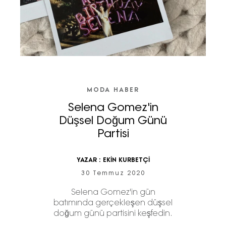
MODA HABER
Selena Gomez'in
Düşsel Doğum Günü
Partisi
YAZAR :
EKİN KURBETÇİ
30 Temmuz 2020
Selena Gomez'in gün
batımında gerçekleşen düşsel
doğum günü partisini keşfedin.