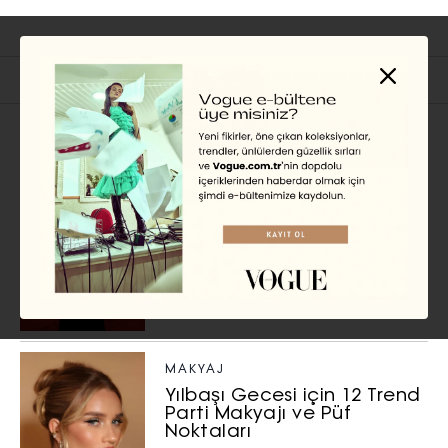
İlgili Başlıklar
ÜNLÜ STILI
Selena Gomez’in 2026
Golden Globes’da Tercih
Ettiği Chanel Elbise için, 323
Saat Çalışılmış
HANNAH JACKSON
MAKYAJ
Yılbaşı Gecesi için 12 Trend
Parti Makyajı ve Püf
Noktaları