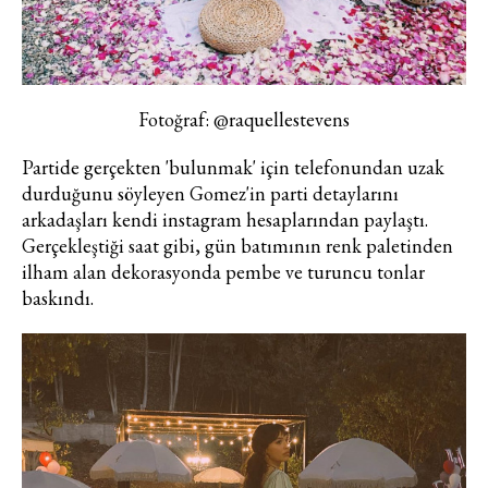
Fotoğraf: @raquellestevens
Partide gerçekten 'bulunmak' için telefonundan uzak
durduğunu söyleyen Gomez'in parti detaylarını
arkadaşları kendi instagram hesaplarından paylaştı.
Haftalık E-Bülten
Gerçekleştiği saat gibi, gün batımının renk paletinden
ilham alan dekorasyonda pembe ve turuncu tonlar
Moda dünyasında neler oluyor? Yeni
baskındı.
fikirler, öne çıkan koleksiyonlar, en
vogue trendler, ünlülerden güzelllik
sırları ve en popüler partilerden
haberdar olmak için haftalık e-
bültenimize kaydolun.