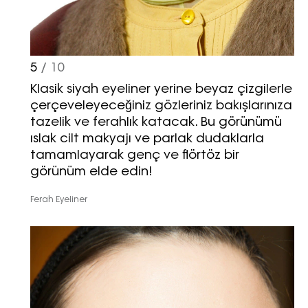
5
/ 10
Klasik siyah eyeliner yerine beyaz çizgilerle
çerçeveleyeceğiniz gözleriniz bakışlarınıza
tazelik ve ferahlık katacak. Bu görünümü
ıslak cilt makyajı ve parlak dudaklarla
tamamlayarak genç ve flörtöz bir
görünüm elde edin!
Ferah Eyeliner
Haftalık E-Bülten
Moda dünyasında neler oluyor? Yeni
fikirler, öne çıkan koleksiyonlar, en
vogue trendler, ünlülerden güzelllik