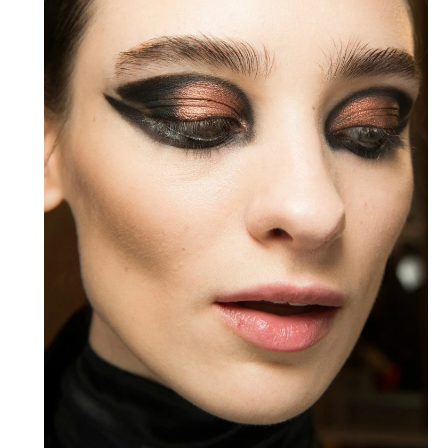
sırları ve en popüler partilerden
haberdar olmak için haftalık e-
bültenimize kaydolun.
Turkuvaz Haberleşme ve Yayıncılık
A.Ş. tarafından
https://vogue.com.tr/
internet sitesi
üzerinden sunulan ürün ve
hizmetlere ilişkin reklam, tanıtım,
pazarlama ve kutlama/ temenni
amaçlı her türlü e-bülten/ ticari
elektronik ileti gönderiminin e-posta