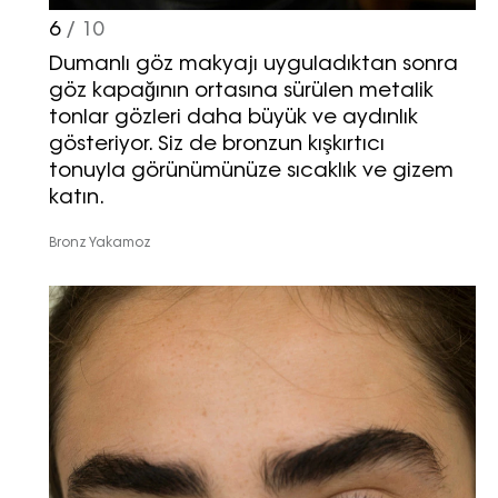
yoluyla tarafıma yapılmasına onay
6
/ 10
ve bu kapsamda/ amaçla ad/
soyad ve e-posta adresi verilerimin
Dumanlı göz makyajı uyguladıktan sonra
işlenmesine açık rıza veriyorum.
göz kapağının ortasına sürülen metalik
tonlar gözleri daha büyük ve aydınlık
gösteriyor. Siz de bronzun kışkırtıcı
KAYDET
KAPAT
tonuyla görünümünüze sıcaklık ve gizem
katın.
Bronz Yakamoz