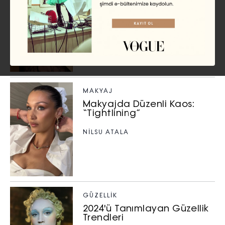
Yılbaşı Gecesi için 12 Trend
Parti Makyajı ve Püf
Noktaları
EKİN KURBETÇİ
MAKYAJ
Makyajda Düzenli Kaos:
“Tightlining”
NILSU ATALA
GÜZELLIK
2024'ü Tanımlayan Güzellik
Trendleri