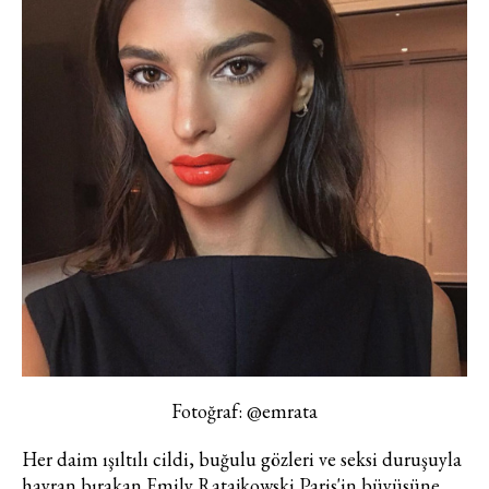
Fotoğraf: @emrata
Her daim ışıltılı cildi, buğulu gözleri ve seksi duruşuyla
hayran bırakan Emily Ratajkowski Paris'in büyüsüne