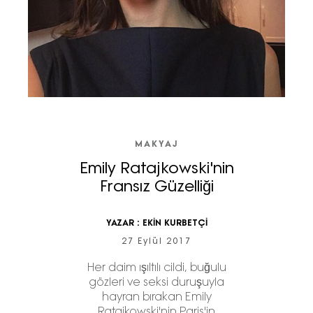
MAKYAJ
Emily Ratajkowski'nin
Fransız Güzelliği
YAZAR :
EKİN KURBETÇİ
27 Eylül 2017
Her daim ışıltılı cildi, buğulu
gözleri ve seksi duruşuyla
hayran bırakan Emily
Ratajkowski'nin Paris'in