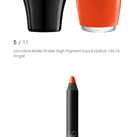
fikirler, öne çıkan koleksiyonlar, en
vogue trendler, ünlülerden güzelllik
sırları ve en popüler partilerden
haberdar olmak için haftalık e-
bültenimize kaydolun.
5
/ 11
Lancôme Matte Shaker High Pigment Liquid Lipstick, 188 Or-
Angel
Turkuvaz Haberleşme ve Yayıncılık
A.Ş. tarafından
https://vogue.com.tr/
internet sitesi
üzerinden sunulan ürün ve
hizmetlere ilişkin reklam, tanıtım,
pazarlama ve kutlama/ temenni