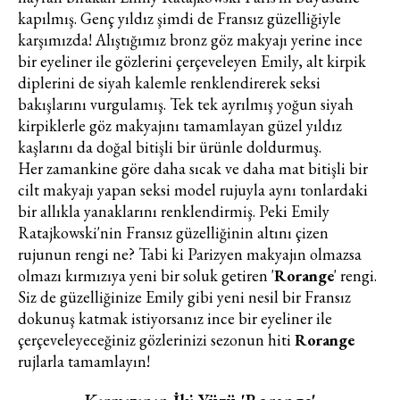
kapılmış. Genç yıldız şimdi de Fransız güzelliğiyle
karşımızda! Alıştığımız bronz göz makyajı yerine ince
bir eyeliner ile gözlerini çerçeveleyen Emily, alt kirpik
diplerini de siyah kalemle renklendirerek seksi
bakışlarını vurgulamış. Tek tek ayrılmış yoğun siyah
kirpiklerle göz makyajını tamamlayan güzel yıldız
kaşlarını da doğal bitişli bir ürünle doldurmuş.
Her zamankine göre daha sıcak ve daha mat bitişli bir
cilt makyajı yapan seksi model rujuyla aynı tonlardaki
bir allıkla yanaklarını renklendirmiş. Peki Emily
Ratajkowski'nin Fransız güzelliğinin altını çizen
rujunun rengi ne? Tabi ki Parizyen makyajın olmazsa
olmazı kırmızıya yeni bir soluk getiren '
Rorange
' rengi.
Siz de güzelliğinize Emily gibi yeni nesil bir Fransız
dokunuş katmak istiyorsanız ince bir eyeliner ile
çerçeveleyeceğiniz gözlerinizi sezonun hiti
Rorange
rujlarla tamamlayın!