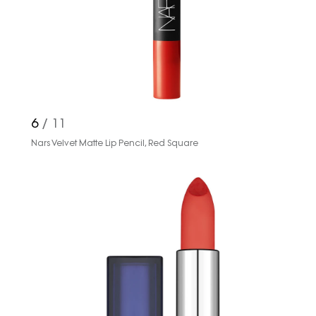
amaçlı her türlü e-bülten/ ticari
elektronik ileti gönderiminin e-posta
yoluyla tarafıma yapılmasına onay
ve bu kapsamda/ amaçla ad/
soyad ve e-posta adresi verilerimin
işlenmesine açık rıza veriyorum.
6
/ 11
KAYDET
KAPAT
Nars Velvet Matte Lip Pencil, Red Square