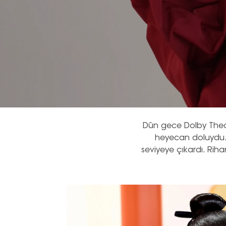
Dün gece Dolby Theat
heyecan doluydu. Yı
seviyeye çıkardı. Rih