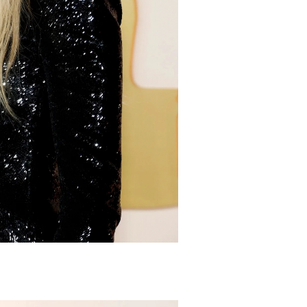
Turkuvaz Haberleşme ve Yayıncılık A.Ş. tarafından
https://vogue.com.tr/
internet sitesi üzerinden sunulan
ürün ve hizmetlere ilişkin reklam, tanıtım, pazarlama ve
kutlama/ temenni amaçlı her türlü e-bülten/ ticari
elektronik ileti gönderiminin e-posta yoluyla tarafıma
yapılmasına onay ve bu kapsamda/ amaçla ad/ soyad
ve e-posta adresi verilerimin işlenmesine açık rıza
veriyorum.
KAYDET
KAPAT