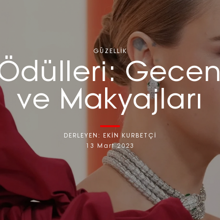
GÜZELLIK
Ödülleri: Geceni
ve Makyajları
DERLEYEN:
EKİN KURBETÇİ
13 Mart 2023