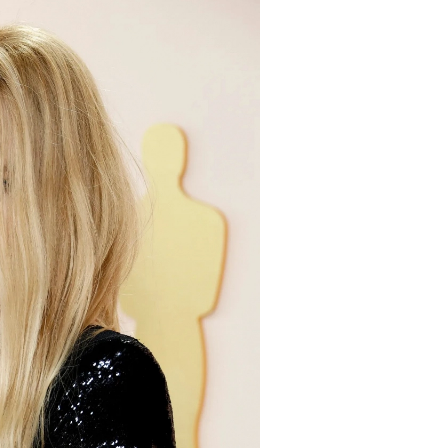
Haftalık E-Bülten
Moda dünyasında neler oluyor? Yeni fikirler, öne çıkan
koleksiyonlar, en vogue trendler, ünlülerden güzelllik sırları
ve en popüler partilerden haberdar olmak için haftalık e-
bültenimize kaydolun.