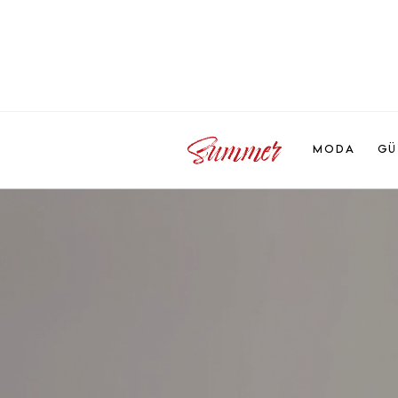
MODA
GÜ