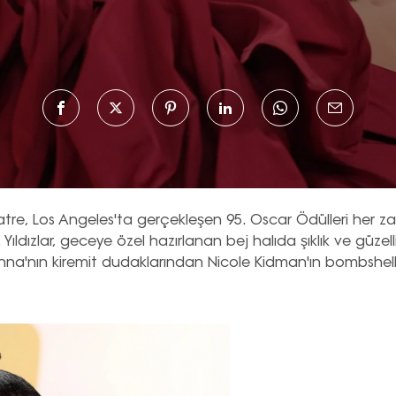
re, Los Angeles'ta gerçekleşen 95. Oscar Ödülleri her za
ldızlar, geceye özel hazırlanan bej halıda şıklık ve güzelli
anna'nın kiremit dudaklarından Nicole Kidman'ın bombshel
çıkan en iyi saç ve makyajlarını keşfedin.