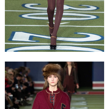
Turkuvaz Haberleşme ve Yayıncılık
A.Ş. tarafından
https://vogue.com.tr/
internet sitesi
üzerinden sunulan ürün ve
hizmetlere ilişkin reklam, tanıtım,
pazarlama ve kutlama/ temenni
amaçlı her türlü e-bülten/ ticari
elektronik ileti gönderiminin e-posta
yoluyla tarafıma yapılmasına onay
ve bu kapsamda/ amaçla ad/
soyad ve e-posta adresi verilerimin
işlenmesine açık rıza veriyorum.
KAYDET
KAPAT