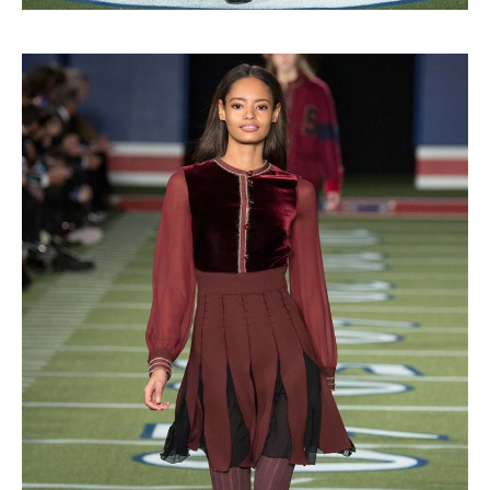
Haftalık E-Bülten
Moda dünyasında neler oluyor? Yeni
fikirler, öne çıkan koleksiyonlar, en
vogue trendler, ünlülerden güzelllik
sırları ve en popüler partilerden
haberdar olmak için haftalık e-
bültenimize kaydolun.