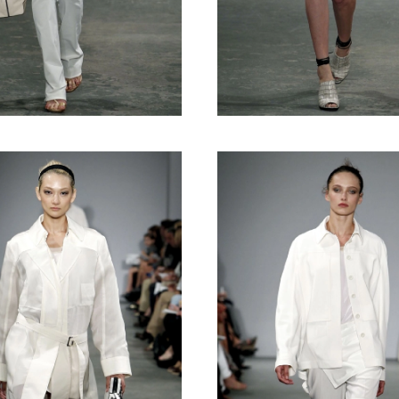
Haftalık E-Bülten
Moda dünyasında neler oluyor? Yeni fikirler, öne çıkan
koleksiyonlar, en vogue trendler, ünlülerden güzelllik sırları
ve en popüler partilerden haberdar olmak için haftalık e-
bültenimize kaydolun.