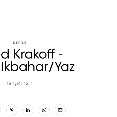
DEFILE
d Krakoff -
İlkbahar/Yaz
15 Eylül 2010