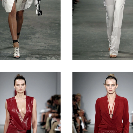
Turkuvaz Haberleşme ve Yayıncılık A.Ş. tarafından
https://vogue.com.tr/
internet sitesi üzerinden sunulan
ürün ve hizmetlere ilişkin reklam, tanıtım, pazarlama ve
kutlama/ temenni amaçlı her türlü e-bülten/ ticari
elektronik ileti gönderiminin e-posta yoluyla tarafıma
yapılmasına onay ve bu kapsamda/ amaçla ad/ soyad
ve e-posta adresi verilerimin işlenmesine açık rıza
veriyorum.
KAYDET
KAPAT