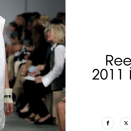
Ree
2011 