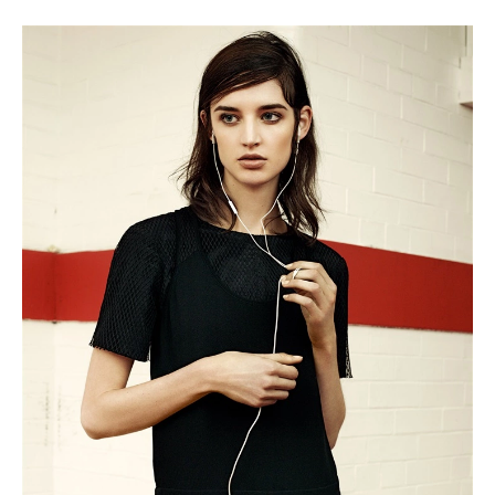
Haftalık E-Bülten
Moda dünyasında neler oluyor? Yeni
fikirler, öne çıkan koleksiyonlar, en
vogue trendler, ünlülerden güzelllik
sırları ve en popüler partilerden
haberdar olmak için haftalık e-
bültenimize kaydolun.