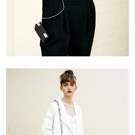
Turkuvaz Haberleşme ve Yayıncılık
A.Ş. tarafından
https://vogue.com.tr/
internet sitesi
üzerinden sunulan ürün ve
hizmetlere ilişkin reklam, tanıtım,
pazarlama ve kutlama/ temenni
amaçlı her türlü e-bülten/ ticari
elektronik ileti gönderiminin e-posta
yoluyla tarafıma yapılmasına onay
ve bu kapsamda/ amaçla ad/
soyad ve e-posta adresi verilerimin
işlenmesine açık rıza veriyorum.
KAYDET
KAPAT