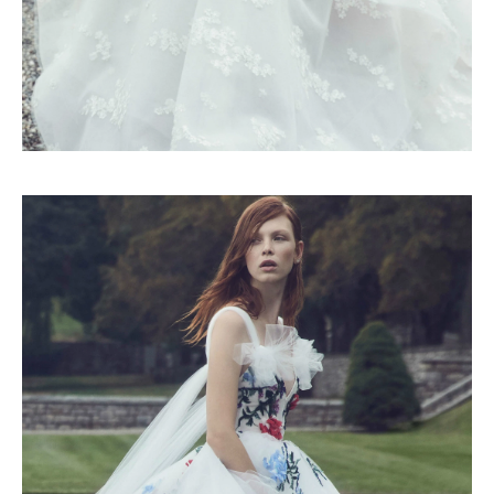
Haftalık E-Bülten
Moda dünyasında neler oluyor? Yeni
fikirler, öne çıkan koleksiyonlar, en
vogue trendler, ünlülerden güzelllik
sırları ve en popüler partilerden
haberdar olmak için haftalık e-
bültenimize kaydolun.