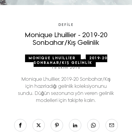
DEFILE
Monique Lhuillier - 2019-20
Sonbahar/Kış Gelinlik
MONIQUE LHUILLIER
,
2019-20
SONBAHAR/KIŞ GELINLIK
15 Ekim 2018
Monique Lhuillier, 2019-20 Sonbahar/Kış
için hazırladığı gelinlik koleksiyonunu
sundu. Düğün sezonuna yön veren gelinlik
modelleri için takipte kalın.