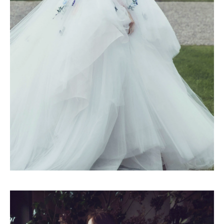
Turkuvaz Haberleşme ve Yayıncılık
A.Ş. tarafından
https://vogue.com.tr/
internet sitesi
üzerinden sunulan ürün ve
hizmetlere ilişkin reklam, tanıtım,
pazarlama ve kutlama/ temenni
amaçlı her türlü e-bülten/ ticari
elektronik ileti gönderiminin e-posta
yoluyla tarafıma yapılmasına onay
ve bu kapsamda/ amaçla ad/
soyad ve e-posta adresi verilerimin
işlenmesine açık rıza veriyorum.
KAYDET
KAPAT