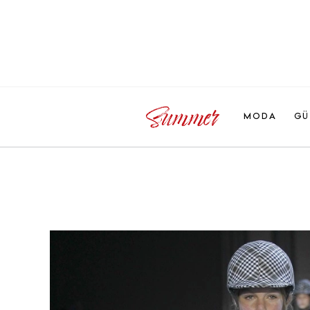
MODA
GÜ