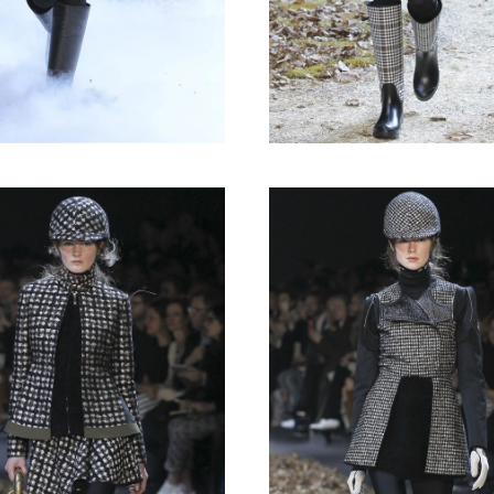
Haftalık E-Bülten
Moda dünyasında neler oluyor? Yeni fikirler, öne çıkan
koleksiyonlar, en vogue trendler, ünlülerden güzelllik sırları
ve en popüler partilerden haberdar olmak için haftalık e-
bültenimize kaydolun.