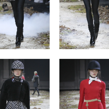
Turkuvaz Haberleşme ve Yayıncılık A.Ş. tarafından
https://vogue.com.tr/
internet sitesi üzerinden sunulan
ürün ve hizmetlere ilişkin reklam, tanıtım, pazarlama ve
kutlama/ temenni amaçlı her türlü e-bülten/ ticari
elektronik ileti gönderiminin e-posta yoluyla tarafıma
yapılmasına onay ve bu kapsamda/ amaçla ad/ soyad
ve e-posta adresi verilerimin işlenmesine açık rıza
veriyorum.
KAYDET
KAPAT