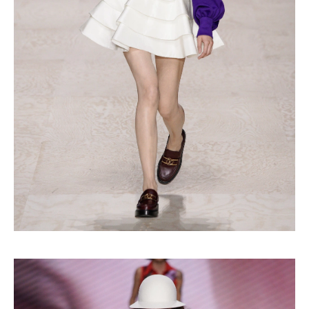
Turkuvaz Haberleşme ve Yayıncılık
A.Ş. tarafından
https://vogue.com.tr/
internet sitesi
üzerinden sunulan ürün ve
hizmetlere ilişkin reklam, tanıtım,
pazarlama ve kutlama/ temenni
amaçlı her türlü e-bülten/ ticari
elektronik ileti gönderiminin e-posta
yoluyla tarafıma yapılmasına onay
ve bu kapsamda/ amaçla ad/
soyad ve e-posta adresi verilerimin
işlenmesine açık rıza veriyorum.
KAYDET
KAPAT