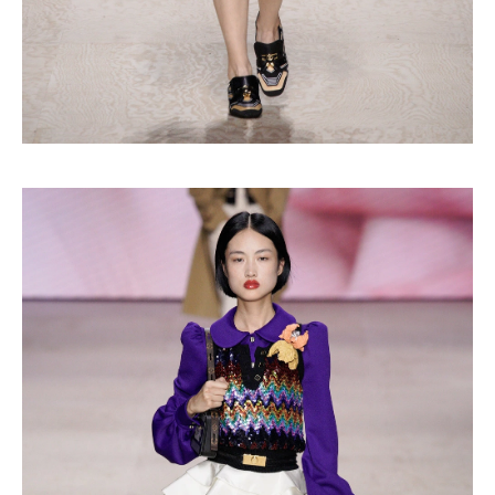
Haftalık E-Bülten
Moda dünyasında neler oluyor? Yeni
fikirler, öne çıkan koleksiyonlar, en
vogue trendler, ünlülerden güzelllik
sırları ve en popüler partilerden
haberdar olmak için haftalık e-
bültenimize kaydolun.