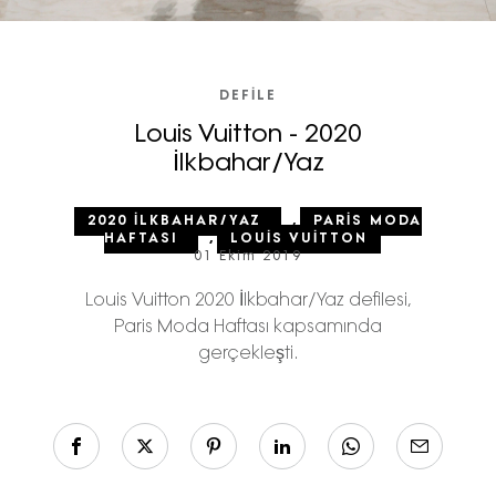
DEFILE
Louis Vuitton - 2020
İlkbahar/Yaz
2020 İLKBAHAR/YAZ
,
PARIS MODA
HAFTASI
,
LOUIS VUITTON
01 Ekim 2019
Louis Vuitton 2020 İlkbahar/Yaz defilesi,
Paris Moda Haftası kapsamında
gerçekleşti.