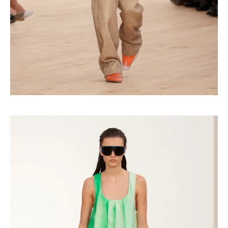
Turkuvaz Haberleşme ve Yayıncılık
A.Ş. tarafından
https://vogue.com.tr/
internet sitesi
üzerinden sunulan ürün ve
hizmetlere ilişkin reklam, tanıtım,
pazarlama ve kutlama/ temenni
amaçlı her türlü e-bülten/ ticari
elektronik ileti gönderiminin e-posta
yoluyla tarafıma yapılmasına onay
ve bu kapsamda/ amaçla ad/
soyad ve e-posta adresi verilerimin
işlenmesine açık rıza veriyorum.
KAYDET
KAPAT