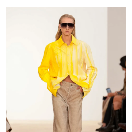
Haftalık E-Bülten
Moda dünyasında neler oluyor? Yeni
fikirler, öne çıkan koleksiyonlar, en
vogue trendler, ünlülerden güzelllik
sırları ve en popüler partilerden
haberdar olmak için haftalık e-
bültenimize kaydolun.