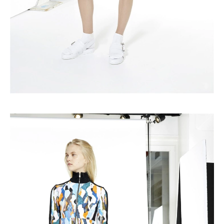
Turkuvaz Haberleşme ve Yayıncılık
A.Ş. tarafından
https://vogue.com.tr/
internet sitesi
üzerinden sunulan ürün ve
hizmetlere ilişkin reklam, tanıtım,
pazarlama ve kutlama/ temenni
amaçlı her türlü e-bülten/ ticari
elektronik ileti gönderiminin e-posta
yoluyla tarafıma yapılmasına onay
ve bu kapsamda/ amaçla ad/
soyad ve e-posta adresi verilerimin
işlenmesine açık rıza veriyorum.
KAYDET
KAPAT