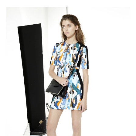
Haftalık E-Bülten
Moda dünyasında neler oluyor? Yeni
fikirler, öne çıkan koleksiyonlar, en
vogue trendler, ünlülerden güzelllik
sırları ve en popüler partilerden
haberdar olmak için haftalık e-
bültenimize kaydolun.