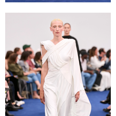
Haftalık E-Bülten
Moda dünyasında neler oluyor? Yeni
fikirler, öne çıkan koleksiyonlar, en
vogue trendler, ünlülerden güzelllik
sırları ve en popüler partilerden
haberdar olmak için haftalık e-
bültenimize kaydolun.