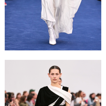
Turkuvaz Haberleşme ve Yayıncılık
A.Ş. tarafından
https://vogue.com.tr/
internet sitesi
üzerinden sunulan ürün ve
hizmetlere ilişkin reklam, tanıtım,
pazarlama ve kutlama/ temenni
amaçlı her türlü e-bülten/ ticari
elektronik ileti gönderiminin e-posta
yoluyla tarafıma yapılmasına onay
ve bu kapsamda/ amaçla ad/
soyad ve e-posta adresi verilerimin
işlenmesine açık rıza veriyorum.
KAYDET
KAPAT