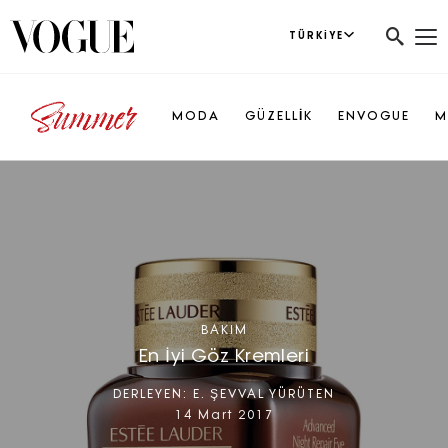
TÜRKIYE
MODA
GÜZELLİK
ENVOGUE
M
BAKIM
En İyi Göz Kremleri
DERLEYEN:
E. ŞEVVAL YÜRÜTEN
14 Mart 2017