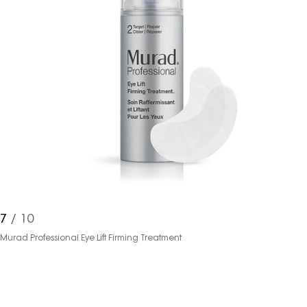
haberdar olmak için haftalık e-
bültenimize kaydolun.
Turkuvaz Haberleşme ve Yayıncılık
A.Ş. tarafından
https://vogue.com.tr/
internet sitesi
üzerinden sunulan ürün ve
7
/ 10
hizmetlere ilişkin reklam, tanıtım,
Murad Professional Eye Lift Firming Treatment
pazarlama ve kutlama/ temenni
amaçlı her türlü e-bülten/ ticari
elektronik ileti gönderiminin e-posta
yoluyla tarafıma yapılmasına onay