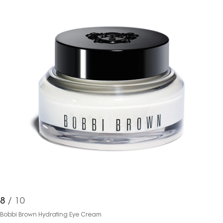
ve bu kapsamda/ amaçla ad/
soyad ve e-posta adresi verilerimin
işlenmesine açık rıza veriyorum.
KAYDET
KAPAT
8
/ 10
Bobbi Brown Hydrating Eye Cream