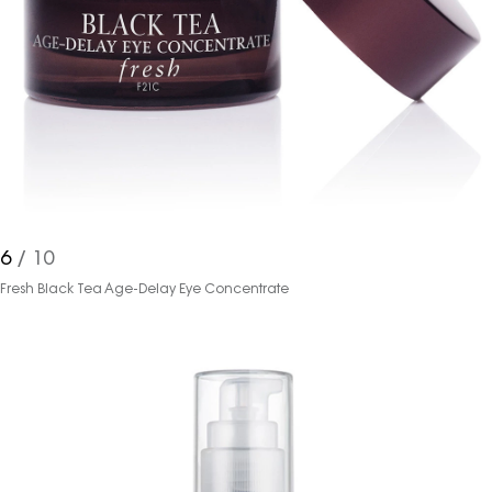
6
/ 10
Fresh Black Tea Age-Delay Eye Concentrate
Haftalık E-Bülten
Moda dünyasında neler oluyor? Yeni
fikirler, öne çıkan koleksiyonlar, en
vogue trendler, ünlülerden güzelllik
sırları ve en popüler partilerden