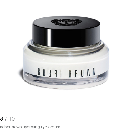
ve bu kapsamda/ amaçla ad/
soyad ve e-posta adresi verilerimin
işlenmesine açık rıza veriyorum.
KAYDET
KAPAT
8
/ 10
Bobbi Brown Hydrating Eye Cream