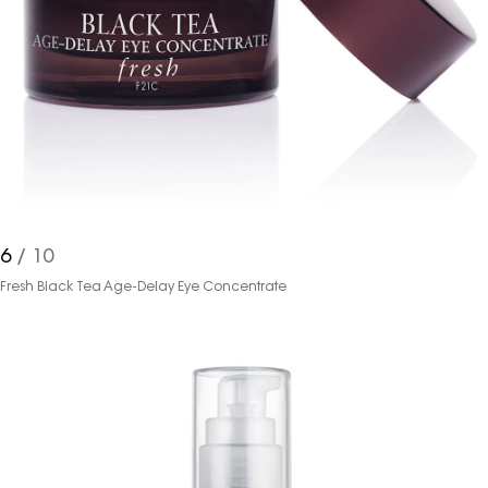
6
/ 10
Fresh Black Tea Age-Delay Eye Concentrate
Haftalık E-Bülten
Moda dünyasında neler oluyor? Yeni
fikirler, öne çıkan koleksiyonlar, en
vogue trendler, ünlülerden güzelllik
sırları ve en popüler partilerden