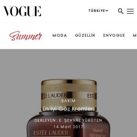
TÜRKIYE
MODA
GÜZELLİK
ENVOGUE
M
BAKIM
En İyi Göz Kremleri
DERLEYEN:
E. ŞEVVAL YÜRÜTEN
14 Mart 2017