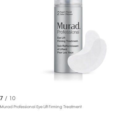
haberdar olmak için haftalık e-
bültenimize kaydolun.
Turkuvaz Haberleşme ve Yayıncılık
A.Ş. tarafından
https://vogue.com.tr/
internet sitesi
üzerinden sunulan ürün ve
7
/ 10
hizmetlere ilişkin reklam, tanıtım,
Murad Professional Eye Lift Firming Treatment
pazarlama ve kutlama/ temenni
amaçlı her türlü e-bülten/ ticari
elektronik ileti gönderiminin e-posta
yoluyla tarafıma yapılmasına onay