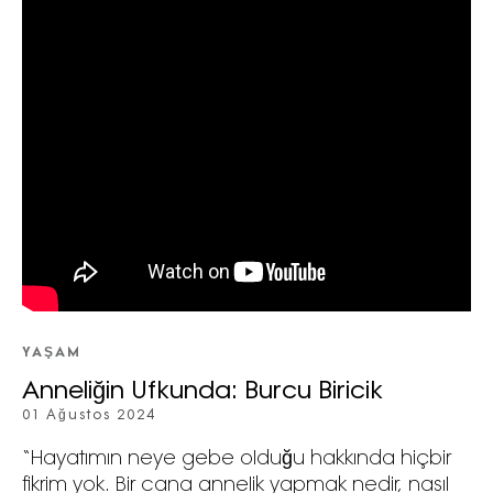
YAŞAM
Anneliğin Ufkunda: Burcu Biricik
01 Ağustos 2024
“Hayatımın neye gebe olduğu hakkında hiçbir
fikrim yok. Bir cana annelik yapmak nedir, nasıl