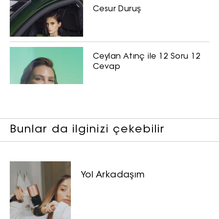
hizmetlere ilişkin reklam, tanıtım,
Cesur Duruş
pazarlama ve kutlama/ temenni
amaçlı her türlü e-bülten/ ticari
elektronik ileti gönderiminin e-posta
yoluyla tarafıma yapılmasına onay
Ceylan Atınç ile 12 Soru 12
ve bu kapsamda/ amaçla ad/
Cevap
soyad ve e-posta adresi verilerimin
işlenmesine açık rıza veriyorum.
KAYDET
KAPAT
Bunlar da ilginizi çekebilir
Yol Arkadaşım