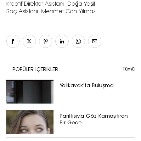
Haftalık E-Bülten
Kreatif Direktör Asistanı: Doğa Yeşil
Saç Asistanı: Mehmet Can Yılmaz
Moda dünyasında neler oluyor? Yeni
fikirler, öne çıkan koleksiyonlar, en
vogue trendler, ünlülerden güzelllik
sırları ve en popüler partilerden
haberdar olmak için haftalık e-
bültenimize kaydolun.
Tümü
POPÜLER İÇERİKLER
Yalıkavak'ta Buluşma
Turkuvaz Haberleşme ve Yayıncılık
Parıltısıyla Göz Kamaştıran
A.Ş. tarafından
Bir Gece
https://vogue.com.tr/
internet sitesi
üzerinden sunulan ürün ve