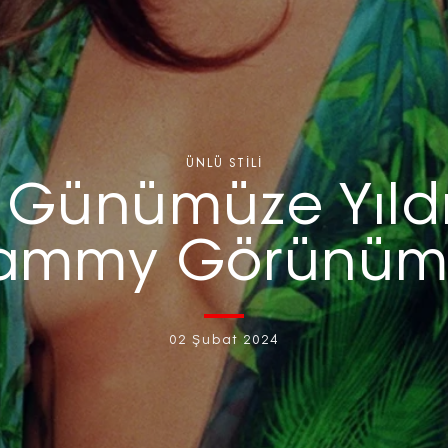
ÜNLÜ STILI
Günümüze Yıldızl
ammy Görünüml
02 Şubat 2024