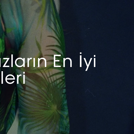
arın En İyi
eri