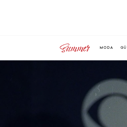
MODA
GÜ