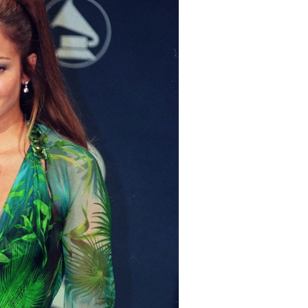
Turkuvaz Haberleşme ve Yayıncılık A.Ş. tarafından
https://vogue.com.tr/
internet sitesi üzerinden sunulan
ürün ve hizmetlere ilişkin reklam, tanıtım, pazarlama ve
kutlama/ temenni amaçlı her türlü e-bülten/ ticari
elektronik ileti gönderiminin e-posta yoluyla tarafıma
yapılmasına onay ve bu kapsamda/ amaçla ad/ soyad
ve e-posta adresi verilerimin işlenmesine açık rıza
veriyorum.
KAYDET
KAPAT