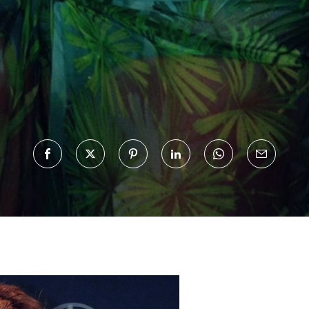
Haftalık E-Bülten
Moda dünyasında neler oluyor? Yeni fikirler, öne çıkan
koleksiyonlar, en vogue trendler, ünlülerden güzelllik sırları
ve en popüler partilerden haberdar olmak için haftalık e-
bültenimize kaydolun.