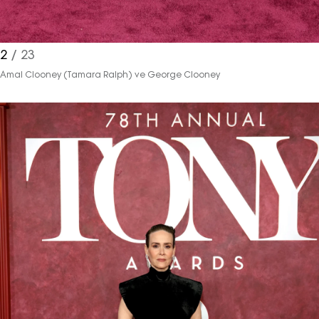
2
/ 23
Amal Clooney (Tamara Ralph) ve George Clooney