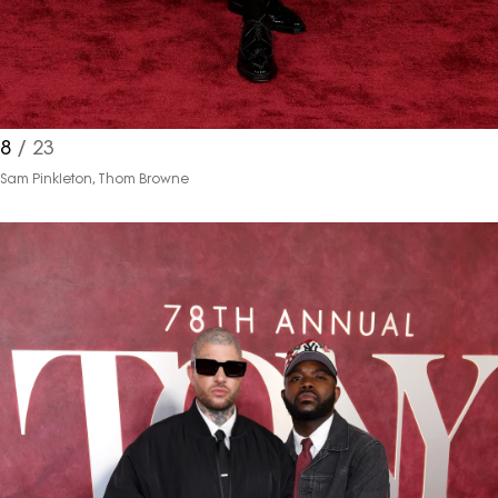
8
/ 23
Haftalık E-Bülten
Sam Pinkleton, Thom Browne
Moda dünyasında neler oluyor? Yeni
fikirler, öne çıkan koleksiyonlar, en
vogue trendler, ünlülerden güzelllik
sırları ve en popüler partilerden
haberdar olmak için haftalık e-
bültenimize kaydolun.