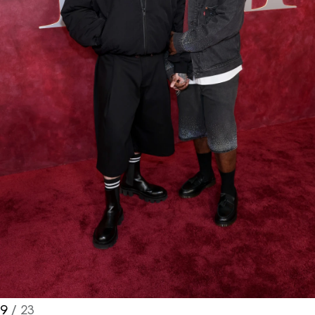
Turkuvaz Haberleşme ve Yayıncılık
A.Ş. tarafından
https://vogue.com.tr/
internet sitesi
üzerinden sunulan ürün ve
hizmetlere ilişkin reklam, tanıtım,
pazarlama ve kutlama/ temenni
amaçlı her türlü e-bülten/ ticari
elektronik ileti gönderiminin e-posta
yoluyla tarafıma yapılmasına onay
ve bu kapsamda/ amaçla ad/
soyad ve e-posta adresi verilerimin
işlenmesine açık rıza veriyorum.
KAYDET
KAPAT
9
/ 23