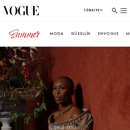
TÜRKIYE
MODA
GÜZELLİK
ENVOGUE
M
ÜNLÜ STILI