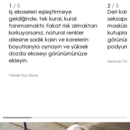
1
/ 5
2
/ 5
İş ekoseleri eşleştirmeye
Deri kal
geldiğinde, tek kural, kural
seksapel 
tanımamaktır. Fakat risk almaktan
maskülen
korkuyorsanız, natural renkler
kutuplar
ailesine sadık kalın ve karelerin
görünüm,
boyutlarıyla oynayın ve yüksek
podyuml
dozda ekoseyi görünümünüze
ekleyin.
Feminen Üze
Yüksek Doz Ekose