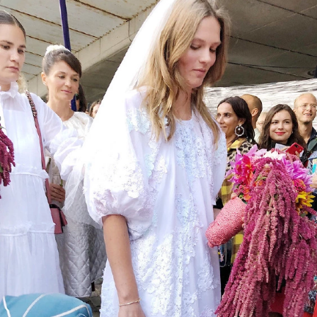
Haftalık E-Bülten
Moda dünyasında neler oluyor? Yeni
fikirler, öne çıkan koleksiyonlar, en
vogue trendler, ünlülerden güzelllik
sırları ve en popüler partilerden
haberdar olmak için haftalık e-
bültenimize kaydolun.