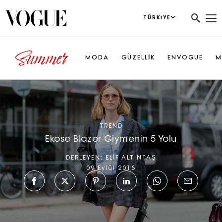
TÜRKIYE
MODA
GÜZELLİK
ENVOGUE
M
TREND
Ekose Blazer Giymenin 5 Yolu
DERLEYEN:
ELİF ALTINTAŞ
09 Eylül 2018