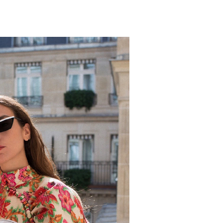
Turkuvaz Haberleşme ve Yayıncılık A.Ş. tarafından
https://vogue.com.tr/
internet sitesi üzerinden sunulan
ürün ve hizmetlere ilişkin reklam, tanıtım, pazarlama ve
kutlama/ temenni amaçlı her türlü e-bülten/ ticari
elektronik ileti gönderiminin e-posta yoluyla tarafıma
yapılmasına onay ve bu kapsamda/ amaçla ad/ soyad
ve e-posta adresi verilerimin işlenmesine açık rıza
veriyorum.
KAYDET
KAPAT