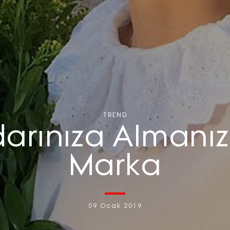
TREND
arınıza Almanı
Marka
09 Ocak 2019