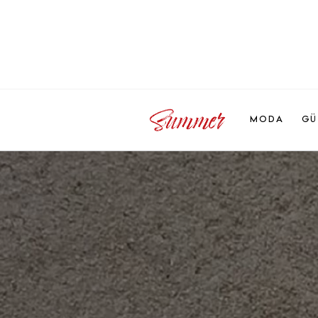
MODA
GÜ