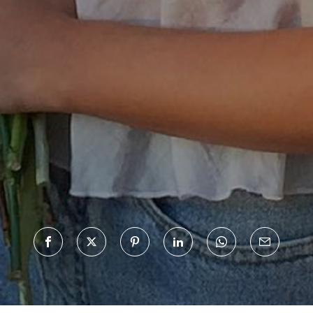
Haftalık E-Bülten
Moda dünyasında neler oluyor? Yeni fikirler, öne çıkan
koleksiyonlar, en vogue trendler, ünlülerden güzelllik sırları
ve en popüler partilerden haberdar olmak için haftalık e-
bültenimize kaydolun.