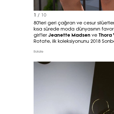
1
/ 10
80'leri geri çağıran ve cesur silüet
kısa sürede moda dünyasının favorisi
girl'ler
Jeanette Madsen
ve
Thora 
Rotate, ilk koleksiyonunu 2018 Son
Rotate